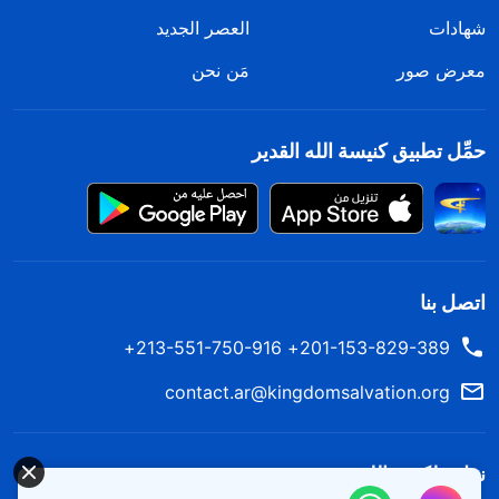
شهادات
العصر الجديد
معرض صور
مَن نحن
حمِّل تطبيق كنيسة الله القدير
اتصل بنا
201-153-829-389+ 213-551-750-916+
contact.ar@kingdomsalvation.org
نزل ملكوت الله.