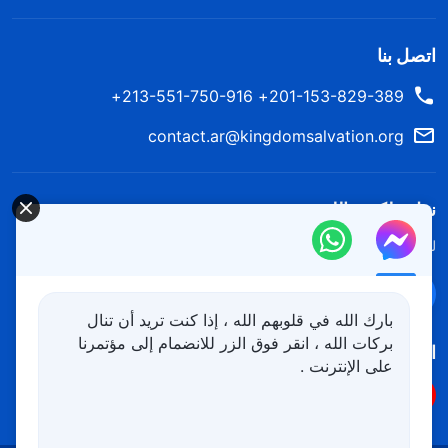
اتصل بنا
201-153-829-389+ 213-551-750-916+
contact.ar@kingdomsalvation.org
نزل ملكوت الله.
لقد نزلت المملكة بالفعل إلى الأرض! هل تريد دخوله؟
اعرف المزيد
تواصل معنا عبر Messenger
بارك الله في قلوبهم الله ، إذا كنت تريد أن تنال
بركات الله ، انقر فوق الزر للانضمام إلى مؤتمرنا
اتبعنا
على الإنترنت .