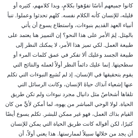
كانوا جميعهم أناسًا تفوّهوا بكلامٍ، وبدا كلامهم، كثيره أو
قليله، للإنسان كأنه الكلام نفسه. كلهم تحدثوا وعملوا. تنبأ
أنبياء العهد القديم بنبوءات، واستطاع يسوع أن يأتي
بالمِثل. لِمَ الأمر على هذا النحو؟ إن التمييز هنا يعتمد على
طبيعة العمل. لكي تميز هذا الأمر، لا يمكنك النظر إلى
طبيعة الجسد وعليك ألا تفكر في عمق كلمات المرء أو
سطحيتها. إنما عليك دائماً النظر أولاً لعمله والنتائج التي
يقوم بتحقيقها في الإنسان، إذ لم تُشبِع النبوءات التي تكلم
عنها إشعياء آنذاك حياةَ الإنسان، وكانت الرسائل التي
تلقاها أشخاصٌ مثل دانيال مجرد نبوءات ولم تكن طريق
الحياة. لولا الوحي المباشر من يهوه، لما أمكن لأيٍّ من كان
القيام بذاك العمل، فهو غير ممكن للبشر. تكلم يسوع أيضًا
كثيرًا، لكن أقواله كانت طريق الحياة التي يمكن للإنسان
أن يجد من خلالها سبيلاً لممارستها. هذا يعني أولاً، أن