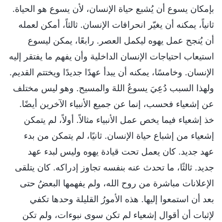
بإمكان يسوع أن يُشبع حياة الإنسان، لأن يسوع هو الحياة.
ثانياً، يمكنه أن يغيّر انحرافات الإنسان. ثالثاً، أمكن لعمله
أن يُنجح عمل يهوه ليكمل العصر. رابعًا، يمكن ليسوع
استيعاب احتياجات الإنسان الداخلية وأن يفهم ما يفتقر إليه
الإنسان. وخامسًا، يمكنه أن يبدأ عهدًا جديدًا ويختتم القديم.
ولهذا السبب دُعِيَ يسوعُ اللهَ والمسيح. وهو ليس مختلف
عن إشعياء فحسب، إنما عن جميع الأنبياء الآخرين أيضًا.
خذ إشعياء فيما يخص عمل الأنبياء مثالاً. أولاً، لم يتمكن
إشعياء من إشباع حياة الإنسان. ثانيًا، لم يتمكن من بدء
عهد جديد. كان يعمل تحت قيادة يهوه وليس لبدء عهد
جديد. ثالثًا، ما تحدث عنه بنفسه تجاوز إدراكه. كان يتلقى
الإعلانات مباشرة من روح الله، ولم يفهمها البعضُ حتى
بعد أن استمعوا إليها. هذه الأمورُ القليلة وحدها تكفي
لإثبات أن أقوال إشعياء لم تكن سوى نبوءات، ولم تكن