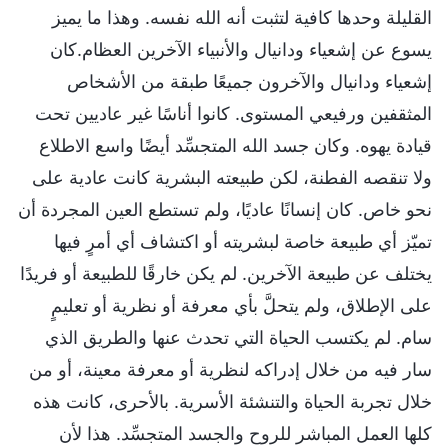
القليلة وحدها كافية لتثبت أنه الله نفسه. وهذا ما يميز
يسوع عن إشعياء ودانيال والأنبياء الآخرين العظام.كان
إشعياء ودانيال والآخرون جميعًا طبقة من الأشخاص
المثقفين ورفيعي المستوى. كانوا أناسًا غير عاديين تحت
قيادة يهوه. وكان جسد الله المتجسِّد أيضًا واسع الاطلاع
ولا تنقصه الفطنة، لكن طبيعته البشرية كانت عادية على
نحو خاص. كان إنسانًا عاديًا، ولم تستطع العين المجردة أن
تميّز أي طبيعة خاصة لبشريته أو اكتشاف أي أمرٍ فيها
يختلف عن طبيعة الآخرين. لم يكن خارقًا للطبيعة أو فريدًا
على الإطلاق، ولم يتحلَّ بأي معرفة أو نظرية أو تعليمٍ
سام. لم يكتسب الحياة التي تحدث عنها والطريق الذي
سار فيه من خلال إدراكه لنظرية أو معرفة معينة، أو من
خلال تجربة الحياة والتنشئة الأسرية. بالأحرى، كانت هذه
كلها العمل المباشر للروح والجسد المتجسِّد. هذا لأن