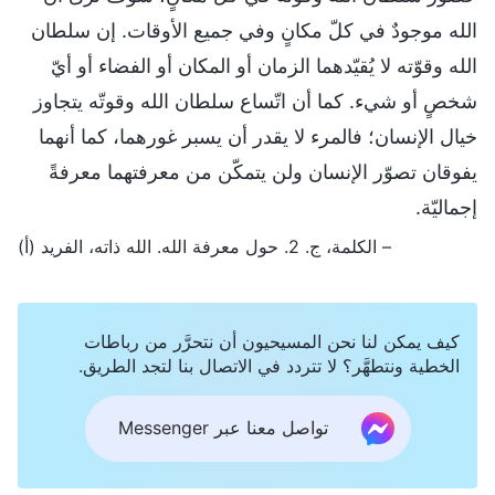
الله موجودٌ في كلّ مكانٍ وفي جميع الأوقات. إن سلطان
الله وقوّته لا يُقيّدهما الزمان أو المكان أو الفضاء أو أيّ
شخصٍ أو شيء. كما أن اتّساع سلطان الله وقوتّه يتجاوز
خيال الإنسان؛ فالمرء لا يقدر أن يسبر غورهما، كما أنهما
يفوقان تصوّر الإنسان ولن يتمكّن من معرفتهما معرفةً
إجماليّة.
– الكلمة، ج. 2. حول معرفة الله. الله ذاته، الفريد (أ)
كيف يمكن لنا نحن المسيحيون أن نتحرَّر من رباطات
الخطية ونتطهَّر؟ لا تتردد في الاتصال بنا لتجد الطريق.
تواصل معنا عبر Messenger