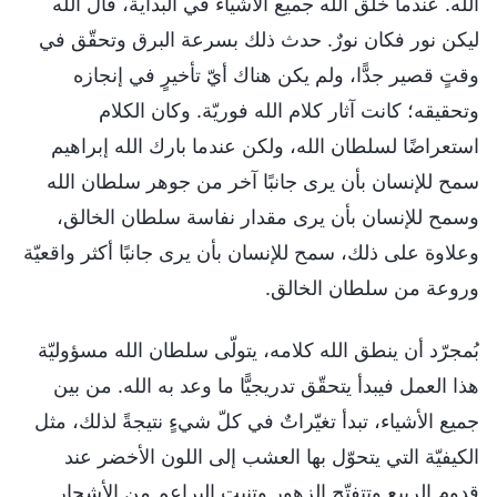
الله. عندما خلق الله جميع الأشياء في البداية، قال الله
ليكن نور فكان نورٌ. حدث ذلك بسرعة البرق وتحقّق في
وقتٍ قصير جدًّا، ولم يكن هناك أيّ تأخيرٍ في إنجازه
وتحقيقه؛ كانت آثار كلام الله فوريّة. وكان الكلام
استعراضًا لسلطان الله، ولكن عندما بارك الله إبراهيم
سمح للإنسان بأن يرى جانبًا آخر من جوهر سلطان الله
وسمح للإنسان بأن يرى مقدار نفاسة سلطان الخالق،
وعلاوة على ذلك، سمح للإنسان بأن يرى جانبًا أكثر واقعيّة
وروعة من سلطان الخالق.
بُمجرّد أن ينطق الله كلامه، يتولّى سلطان الله مسؤوليّة
هذا العمل فيبدأ يتحقّق تدريجيًّا ما وعد به الله. من بين
جميع الأشياء، تبدأ تغيّراتٌ في كلّ شيءٍ نتيجةً لذلك، مثل
الكيفيّة التي يتحوّل بها العشب إلى اللون الأخضر عند
قدوم الربيع وتتفتّح الزهور وتنبت البراعم من الأشجار