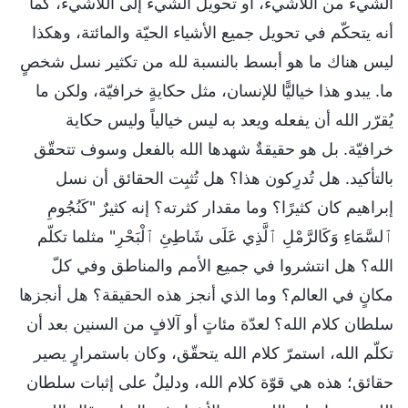
الشيء من اللاشيء، أو تحويل الشيء إلى اللاشيء، كما
أنه يتحكّم في تحويل جميع الأشياء الحيّة والمائتة، وهكذا
ليس هناك ما هو أبسط بالنسبة لله من تكثير نسل شخصٍ
ما. يبدو هذا خياليًّا للإنسان، مثل حكايةٍ خرافيّة، ولكن ما
يُقرّر الله أن يفعله ويعد به ليس خيالياً وليس حكاية
خرافيّة. بل هو حقيقةٌ شهدها الله بالفعل وسوف تتحقّق
بالتأكيد. هل تُدرِكون هذا؟ هل تُثبِت الحقائق أن نسل
إبراهيم كان كثيرًا؟ وما مقدار كثرته؟ إنه كثيرٌ "كَنُجُومِ
ٱلسَّمَاءِ وَكَالرَّمْلِ ٱلَّذِي عَلَى شَاطِئِ ٱلْبَحْرِ" مثلما تكلّم
الله؟ هل انتشروا في جميع الأمم والمناطق وفي كلّ
مكانٍ في العالم؟ وما الذي أنجز هذه الحقيقة؟ هل أنجزها
سلطان كلام الله؟ لعدّة مئاتٍ أو آلافٍ من السنين بعد أن
تكلّم الله، استمرّ كلام الله يتحقّق، وكان باستمرارٍ يصير
حقائق؛ هذه هي قوّة كلام الله، ودليلٌ على إثبات سلطان