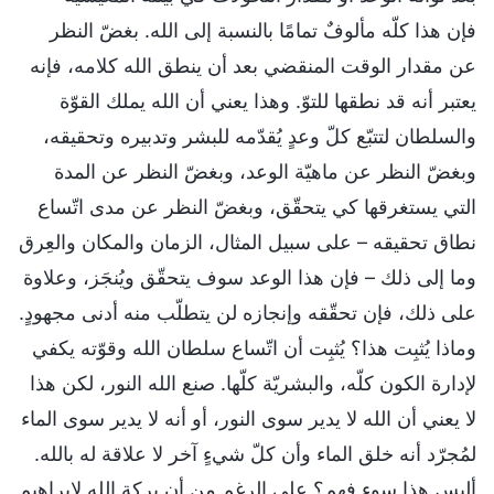
فإن هذا كلّه مألوفٌ تمامًا بالنسبة إلى الله. بغضّ النظر
عن مقدار الوقت المنقضي بعد أن ينطق الله كلامه، فإنه
يعتبر أنه قد نطقها للتوّ. وهذا يعني أن الله يملك القوّة
والسلطان لتتبّع كلّ وعدٍ يُقدّمه للبشر وتدبيره وتحقيقه،
وبغضّ النظر عن ماهيّة الوعد، وبغضّ النظر عن المدة
التي يستغرقها كي يتحقّق، وبغضّ النظر عن مدى اتّساع
نطاق تحقيقه – على سبيل المثال، الزمان والمكان والعِرق
وما إلى ذلك – فإن هذا الوعد سوف يتحقّق ويُنجَز، وعلاوة
على ذلك، فإن تحقّقه وإنجازه لن يتطلّب منه أدنى مجهودٍ.
وماذا يُثبِت هذا؟ يُثبِت أن اتّساع سلطان الله وقوّته يكفي
لإدارة الكون كلّه، والبشريّة كلّها. صنع الله النور، لكن هذا
لا يعني أن الله لا يدير سوى النور، أو أنه لا يدير سوى الماء
لمُجرّد أنه خلق الماء وأن كلّ شيءٍ آخر لا علاقة له بالله.
أليس هذا سوء فهمٍ؟ على الرغم من أن بركة الله لإبراهيم