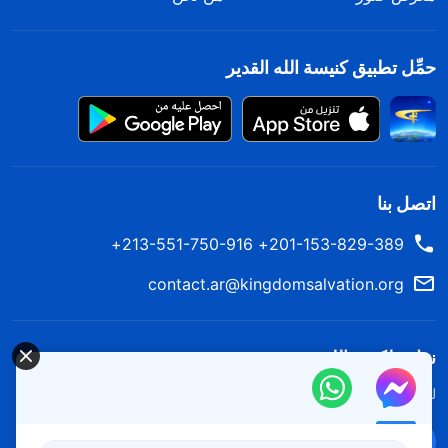
حمِّل تطبيق كنيسة الله القدير
اتصل بنا
201-153-829-389+ 213-551-750-916+
contact.ar@kingdomsalvation.org
نزل ملكوت الله.
لقد نزلت المملكة بالفعل إلى الأرض! هل تريد دخوله؟
اعرف المزيد
تواصل معنا عبر Messenger