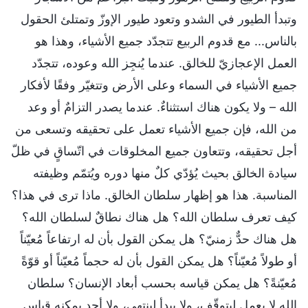
وتبدأ الطيور في الشدو وتعود طيور الإوزّ وتمتلئ الحقول
بالناس... مع قدوم الربيع تتجدّد جميع الأشياء، وهذا هو
العمل الإعجازيّ للخالق. عندما يُنجِز الله وعوده، تتجدّد
جميع الأشياء في السماء وعلى الأرض وتتغيّر وفقًا لأفكار
الله – ولا يكون هناك استثناءٌ. عندما يصدر التزامٌ أو وعد
من الله، فإن جميع الأشياء تعمل على تحقيقه وتسعى من
أجل تحقيقه، وتتعاون جميع المخلوقات في اتّساقٍ في ظلّ
سيادة الخالق بحيث يُؤدّي كلٌ منها دوره ويُتمّم وظيفته
المناسبة. هذا هو إظهار سلطان الخالق. ماذا ترى في هذا؟
كيف تعرف سلطان الله؟ هل هناك نطاقٌ لسلطان الله؟
هل هناك حدٌّ زمنيّ؟ هل يمكن القول بأن له ارتفاعاً مُعيّناً
أو طولاً مُعيّناً؟ هل يمكن القول بأن له حجماً مُعيّناً أو قوّةً
مُعيّنةً؟ هل يمكن قياسه بحسب أبعاد الإنسان؟ سلطان
الله لا يعمل ليتوقّف، ولا يبدأ لينتهي، ولا أحد يمكنه قياس