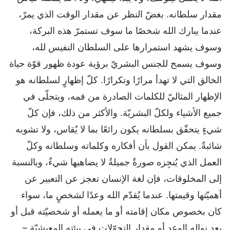
مقدار سلطانه. بغضّ النظر عن مقدار الوقت الذي يمرّ،
عندما يبارك الله شخصًا ما سوف تستمرّ هذه البركة،
وسوف يشهد استمرارها على السلطان النفيس لله،
وسوف يسمح للجنس البشريّ برؤية عودة ظهور قوّة حياة
الخالق التي لا تهدأ مرارًا وتكرارًا. كلّ إظهارٍ لسلطانه هو
الإظهار المثاليّ للكلمات الصادرة من فمه، ويتجلّى في
جميع الأشياء ولكلّ البشريّة. والأكثر من ذلك، فإن كلّ
شيءٍ يتحقّق بسلطانه يكون رائعًا بما لا يُقاس، ولا تشوبه
شائبةٌ. يمكن القول بأن أفكاره وكلماته وسلطانه وكلّ
العمل الذي يُنجِزه صورةٌ جميلةُ لا يضاهيها شيءٌ، وبالنسبة
إلى المخلوقات، فإن لغة الإنسان تعجز عن التعبير عن
أهميّتها وقيمتها. عندما يُقدّم الله وعدًا لشخصٍ ما، سواء
كان بخصوص مكان إقامته أو ما يعمله أو شخصيّته قبل أو
بعد نواله الوعد أو مقدار التحوّلات في بيئته المعيشيّة –