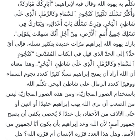
تكلّم به يهوه الله وقال فيه لإبراهيم: "أُبَارِكُكَ مُبَارَكَةً،
وَأُكَثِّرُ نَسْلَكَ تَكْثِيرًا كَنُجُومِ ٱلسَّمَاءِ وَكَالرَّمْلِ ٱلَّذِي عَلَى
شَاطِئِ ٱلْبَحْرِ، وَيَرِثُ نَسْلُكَ بَابَ أَعْدَائِهِ، وَيَتَبَارَكُ فِي
نَسْلِكَ جَمِيعُ أُمَمِ ٱلْأَرْضِ، مِنْ أَجْلِ أَنَّكَ سَمِعْتَ لِقَوْلِي".
بارك يهوه الله إبراهيم مرّات عديدة بتكثير نسله، فإلى أيّ
حدٍّ؟ إلى الحدّ الذي قيل في الكتاب المُقدّس: "كَنُجُومِ
ٱلسَّمَاءِ وَكَالرَّمْلِ ٱلَّذِي عَلَى شَاطِئِ ٱلْبَحْرِ". وهذا معناه
أن الله أراد أن يمنح إبراهيم نسلًا كثيرًا كعدد نجوم السماء
ووفيرًا كعدد الرمال على شاطئ البحر. تكلّم الله
باستخدام الصور المجازيّة، ومن هذه الصور المجازيّة ليس
من الصعب أن نرى الله يهب إبراهيم حفيدًا أو اثنين أو
حتّى الآلاف من الأحفاد، بل عددًا لا يُحصى يكفي أن يصبح
جمهور أممٍ؛ لأن الله وعد إبراهيم بأن يكون أبًا لجمهورٍ من
الأمم. وهل هذا العدد قرّره الإنسان أم قرّره الله؟ هل