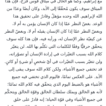
مع إبراهيم، وكما هو الحال في ميثاق قوس قزح، فإن هذا
الميثاق سوف يكون مُحقّقًا إلى الأبد، وكان أيضًا وعدًا من
الله لإبراهيم. الله وحده مؤهلٌ وقادرٌ على تحقيق هذا
الوعد. بغضّ النظر عمّا إذا كان الإنسان يؤمن به أم لا،
وبغضّ النظر عمّا إذا كان الإنسان يقبله أم لا، وبغضّ النظر
عن كيفيّة نظر الإنسان له، ورأيه فيه، فإن هذا كله سوف
يتحقّق حرفيًّا وفقًا للكلمات التي تكلّم بها الله. لن يتغيّر
كلام الله بسبب التغيّرات في إرادة الإنسان أو تصوّراته،
ولن تتغيّر بسبب التغيّرات في أيّ شخصٍ أو شيءٍ أو كائنٍ.
قد تختفي جميع الأشياء، ولكن كلام الله سوف يبقى إلى
الأبد. على العكس تمامًا، فاليوم الذي تختفي فيه جميع
الأشياء هو بالضبط اليوم الذي يتحقّق فيه كلام الله تمامًا؛
لأنه هو الخالق ويملك سلطان الخالق وقوّة الخالق ويتحكّم
في جميع الأشياء وفي قوّة الحياة؛ إنه قادرٌ على خلق