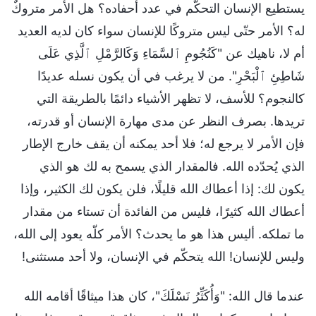
يستطيع الإنسان التحكّم في عدد أحفاده؟ هل الأمر متروكٌ
له؟ الأمر حتّى ليس متروكًا للإنسان سواء كان لديه العديد
أم لا، ناهيك عن "كَنُجُومِ ٱلسَّمَاءِ وَكَالرَّمْلِ ٱلَّذِي عَلَى
شَاطِئِ ٱلْبَحْرِ". من لا يرغب في أن يكون نسله عديدًا
كالنجوم؟ للأسف، لا تظهر الأشياء دائمًا بالطريقة التي
تريدها. بصرف النظر عن مدى مهارة الإنسان أو قدرته،
فإن الأمر لا يرجع له؛ فلا أحد يمكنه أن يقف خارج الإطار
الذي يُحدّده الله. فالمقدار الذي يسمح به لك هو الذي
يكون لك: إذا أعطاك الله قليلًا، فلن يكون لك الكثير، وإذا
أعطاك الله كثيرًا، فليس من الفائدة أن تستاء من مقدار
ما تملكه. أليس هذا هو ما يحدث؟ الأمر كلّه يعود إلى الله،
وليس للإنسان! الله يتحكّم في الإنسان، ولا أحد مستثنى!
عندما قال الله: "وَأُكَثِّرُ نَسْلَكَ"، كان هذا ميثاقًا أقامه الله