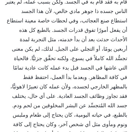
قام به فقد قام به في الجسد. ولكن بسبب عمله، لم يعتبر
الناس جسده ذا جوهر مادي خالص، لأن هذا الجسد
استطاع صنع العجائب، وفي لحظات خاصة معينة استطاع
أن يفعل أمورًا تفوق قدرات الجسد. بالطبع كل هذه
الأحداث حدثت بعد أن بدأ خدمته، مثل التجربة لمدة
أربعين يومًا، أو التجلي على الجبل. لذلك، لم يكن معنى
تجسُّد الله كاملاً في يسوع، ولكنه تحقَّق جزئيًّا. فالحياة
التي عاشها في الجسد قبل بدء عمله كانت عادية تمامًا
في كافة المظاهر. وبعدما بدأ العمل، احتفظ فقط
بالمظهر الخارجي لجسده، ولأن عمله كان تعبيرًا لاهوتيًّا،
فقد تجاوز وظائف الجسد العادية. على أي حال، يختلف
جسد الله المُتجسِّد عن البشر المخلوقين من لحم ودم.
بالطبع، في حياته اليومية، كان يحتاج إلى طعام وملبس
ونوم ومأوى مثل أي شخص آخر، وكان يحتاج إلى كافة