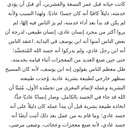
كانت حياته قبل عمر التسعة والعشرين، أي قبل أن يؤدي
خدمته، دليلاً كافيًا أنه كان جسدًا عاديًا. ولهذا السبب ولأنه
لم يكن قد بدأ بعد أداء خدمته، لم يرَ الناس فيه إلهًا، لم
يروا أكثر من مجرد إنسان عادي، إنسان طبيعي، لدرجة أن
بعض الناس آمنوا أنه ابن يوسف في البداية. اعتقد الناس
أنه ابن رجل عادي، ولم يدركوا أنه جسد الله المُتجسِّد؛
حتى حين صنع العديد من المعجزات أثناء قيامه بخدمته،
ظل معظم الناس يقولون إنه ابن يوسف، لأنه كان المسيح
بمظهر خارجي لطبيعة بشرية عادية. وُجدت طبيعته
البشرية وعمله لإتمام المغزى من تجسّده الأول، مُثبتًا أن
الله قد جاء في الجسد بالكامل، وصار إنسانًا عاديًا جدًّا.
اتخاذه طبيعة بشرية قبل أن يبدأ عمله كان دليلاً على أنه
جسد عادي؛ وما قام به من عمل بعد ذلك أثبت أيضًا أنه
جسد عادي، لأنه صنع معجزات وعجائب، وشفى مرضى،