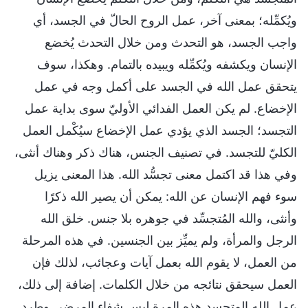
ويُكمِّله؛ بمعنى آخر، عمل الروح الحالّ في الجسد، أي
واجب الجسد، هو التحدث ومن خلال التحدث يُخضع
الإنسان ويكشفه ويُكمِّله ويبيده بالتمام. وهكذا، سوف
يتحقق عمل الله في الجسد على أكمل وجه في عمل
الإخضاع. لم يكن العمل الفدائي الأوليّ سوى بداية عمل
التجسد؛ الجسد الذي يؤدي عمل الإخضاع سيُكْمل العمل
الكليّ للتجسد. في تصنيف الجنس، هناك ذكر وهناك أنثى،
وفي هذا قد اكتمل معنى تجسُّد الله. هذا المعنى يزيل
سوء فهم الإنسان عن الله: يمكن أن يصير الله ذكرًا
وأنثى، والله المُتجسِّد في جوهره بلا جنس. خلق الله
الرجل والمرأة، ولم يميِّز بين الجنسين. في هذه المرحلة
من العمل، لا يقوم الله بعمل آيات وعجائب، لذلك فإن
العمل سيحقق نتائجه من خلال الكلمات. إضافة إلى ذلك،
عمل الله المتجسد هذه المرة ليس شفاء المرضى وطرد