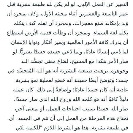
التعبير عن العمل الإلهي. لو لم يكن لله طبيعة بشرية قبل
عمر التاسعة والعشرين أثناء مجيئه الأول، وكان بمجرد أن
وُلد بإمكانه صنع معجزات، وبمجرد أن تعلم كيف يتكلم
تكلم لغة السماء، وبمجرد أن وطأت قدمه الأرض استطاع
أن يدرك كافة الأمور العالمية ويميز أفكار ونوايا الإنسان،
لما دُعي إنسانًا عاديًا، ولما دُعي جسده جسدًا بشريًّا. لو
صار الأمر هكذا مع المسيح، لضاع معنى تجسُّد الله
وجوهره. برهنت طبيعته البشرية أنه هو الله المُتجسِّد في
جسد؛ وتوضح أيضًا حقيقة أنه خضع لعملية نمو بشرية
عادية أنه كان جسدًا عاديًا؛ وإضافةً إلى ذلك، كان عمله
دليلاً كافيًا أنه هو كلمه الله وروح الله الذي صار جسدًا.
صار الله جسدًا بسبب احتياجات العمل، أو بمعنى آخر،
تحتاج هذه المرحلة من العمل إلى أن تتم في الجسد، أي
في طبيعة بشرية. هذا هو الشرط اللازم "للكلمة لكي