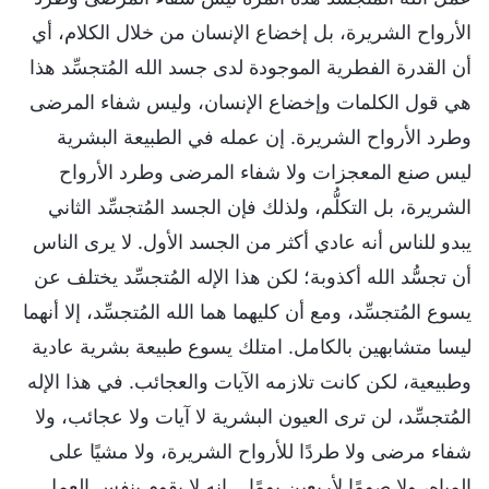
الأرواح الشريرة، بل إخضاع الإنسان من خلال الكلام، أي
أن القدرة الفطرية الموجودة لدى جسد الله المُتجسِّد هذا
هي قول الكلمات وإخضاع الإنسان، وليس شفاء المرضى
وطرد الأرواح الشريرة. إن عمله في الطبيعة البشرية
ليس صنع المعجزات ولا شفاء المرضى وطرد الأرواح
الشريرة، بل التكلُّم، ولذلك فإن الجسد المُتجسِّد الثاني
يبدو للناس أنه عادي أكثر من الجسد الأول. لا يرى الناس
أن تجسُّد الله أكذوبة؛ لكن هذا الإله المُتجسِّد يختلف عن
يسوع المُتجسِّد، ومع أن كليهما هما الله المُتجسِّد، إلا أنهما
ليسا متشابهين بالكامل. امتلك يسوع طبيعة بشرية عادية
وطبيعية، لكن كانت تلازمه الآيات والعجائب. في هذا الإله
المُتجسِّد، لن ترى العيون البشرية لا آيات ولا عجائب، ولا
شفاء مرضى ولا طردًا للأرواح الشريرة، ولا مشيًا على
المياه، ولا صومًا لأربعين يومًا... إنه لا يقوم بنفس العمل