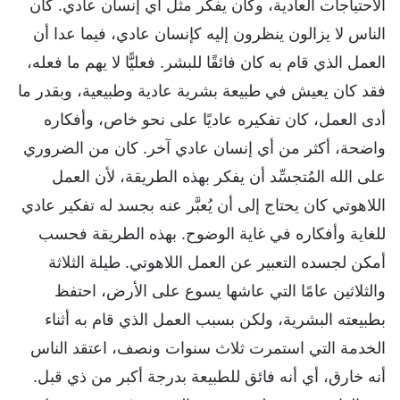
الاحتياجات العادية، وكان يفكر مثل أي إنسان عادي. كان
الناس لا يزالون ينظرون إليه كإنسان عادي، فيما عدا أن
العمل الذي قام به كان فائقًا للبشر. فعليًّا لا يهم ما فعله،
فقد كان يعيش في طبيعة بشرية عادية وطبيعية، وبقدر ما
أدى العمل، كان تفكيره عاديًا على نحو خاص، وأفكاره
واضحة، أكثر من أي إنسان عادي آخر. كان من الضروري
على الله المُتجسِّد أن يفكر بهذه الطريقة، لأن العمل
اللاهوتي كان يحتاج إلى أن يُعبَّر عنه بجسد له تفكير عادي
للغاية وأفكاره في غاية الوضوح. بهذه الطريقة فحسب
أمكن لجسده التعبير عن العمل اللاهوتي. طيلة الثلاثة
والثلاثين عامًا التي عاشها يسوع على الأرض، احتفظ
بطبيعته البشرية، ولكن بسبب العمل الذي قام به أثناء
الخدمة التي استمرت ثلاث سنوات ونصف، اعتقد الناس
أنه خارق، أي أنه فائق للطبيعة بدرجة أكبر من ذي قبل.