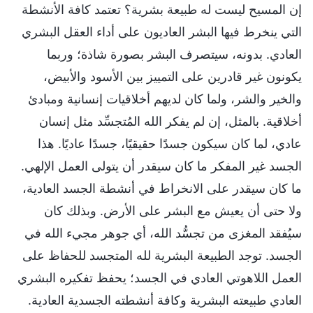
إن المسيح ليست له طبيعة بشرية؟ تعتمد كافة الأنشطة
التي ينخرط فيها البشر العاديون على أداء العقل البشري
العادي. بدونه، سيتصرف البشر بصورة شاذة؛ وربما
يكونون غير قادرين على التمييز بين الأسود والأبيض،
والخير والشر، ولما كان لديهم أخلاقيات إنسانية ومبادئ
أخلاقية. بالمثل، إن لم يفكر الله المُتجسِّد مثل إنسان
عادي، لما كان سيكون جسدًا حقيقيًا، جسدًا عاديًا. هذا
الجسد غير المفكر ما كان سيقدر أن يتولى العمل الإلهي.
ما كان سيقدر على الانخراط في أنشطة الجسد العادية،
ولا حتى أن يعيش مع البشر على الأرض. وبذلك كان
سيُفقد المغزى من تجسُّد الله، أي جوهر مجيء الله في
الجسد. توجد الطبيعة البشرية لله المتجسد للحفاظ على
العمل اللاهوتي العادي في الجسد؛ يحفظ تفكيره البشري
العادي طبيعته البشرية وكافة أنشطته الجسدية العادية.