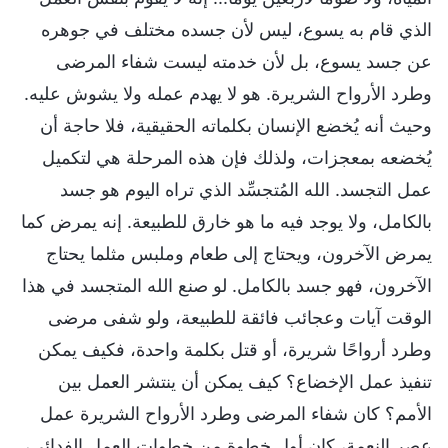
الذي قام به يسوع، ليس لأن جسده مختلف في جوهره
عن جسد يسوع، بل لأن خدمته ليست شفاء المرضى
وطرد الأرواح الشريرة. هو لا يهدم عمله ولا يشوش عليه.
وحيث أنه يُخضع الإنسان بكلماته الحقيقية، فلا حاجة أن
يُخضعه بمعجزات، ولذلك فإن هذه المرحلة هي لتكميل
عمل التجسد. الله المُتجسِّد الذي تراه اليوم هو جسد
بالكامل، ولا يوجد فيه ما هو خارق للطبيعة. إنه يمرض كما
يمرض الآخرون، ويحتاج إلى طعام وملبس مثلما يحتاج
الآخرون، فهو جسد بالكامل. لو صنع الله المتجسد في هذا
الوقت آيات وعجائب فائقة للطبيعة، ولو شفى مرضى
وطرد أرواحًا شريرة، أو قتل بكلمة واحدة، فكيف يمكن
تنفيذ عمل الإخضاع؟ كيف يمكن أن ينتشر العمل بين
الأمم؟ كان شفاء المرضى وطرد الأرواح الشريرة عمل
عصر النعمة، كان أول خطوة من خطوات العمل الفدائي،