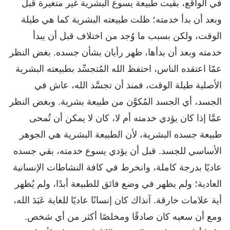
في الواقع، بقيت طبيعة يسوع البشرية غير متغيرة قبل
وبعد أن بدأ خدمته؛ ظلت طبيعته البشرية كما هي طيلة
الوقت، ولكن بسبب ما وُجد من اختلاف قبل أن يبدأ
خدمته وبعد أن بدأها، ظهر رأيان بشأن جسده. بغض النظر
عمّا اعتقده الناس، احتفظ الله المُتجسِّد بطبيعته البشرية
الأصلية طيلة الوقت، فمنذ أن تجسَّد الله، عاش في
الجسد، أي الجسد المُكوَّن من طبيعة بشرية. وبغض النظر
عمَّا إذا كان يؤدي خدمته أم لا، كان لا يمكن أن تُمحى
طبيعة جسده البشرية، لأن الطبيعة البشرية هي الجوهر
الأساسي للجسد. قبل أن يؤدي يسوع خدمته، بقي جسده
عاديًا بدرجة كاملة، وانخرط في كافة النشاطات الإنسانية
العادية؛ ولم يظهر في وضع فائق للطبيعة أبدًا، ولم يُظهر
أية علامات خارقة. آنذاك كان إنسانًا عاديًا للغاية عَبَدَ الله،
ومع أن سعيه كان صادقًا ومخلصًا أكثر من أي شخص.