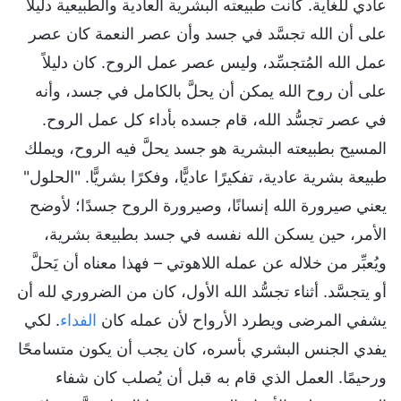
عادي للغاية. كانت طبيعته البشرية العادية والطبيعية دليلاً
على أن الله تجسَّد في جسد وأن عصر النعمة كان عصر
عمل الله المُتجسِّد، وليس عصر عمل الروح. كان دليلاً
على أن روح الله يمكن أن يحلَّ بالكامل في جسد، وأنه
في عصر تجسُّد الله، قام جسده بأداء كل عمل الروح.
المسيح بطبيعته البشرية هو جسد يحلَّ فيه الروح، ويملك
طبيعة بشرية عادية، تفكيرًا عاديًّا، وفكرًا بشريًّا. "الحلول"
يعني صيرورة الله إنسانًا، وصيرورة الروح جسدًا؛ لأوضح
الأمر، حين يسكن الله نفسه في جسد بطبيعة بشرية،
ويُعبِّر من خلاله عن عمله اللاهوتي – فهذا معناه أن يَحلَّ
أو يتجسَّد. أثناء تجسُّد الله الأول، كان من الضروري لله أن
يشفي المرضى ويطرد الأرواح لأن عمله كان
الفداء
. لكي
يفدي الجنس البشري بأسره، كان يجب أن يكون متسامحًا
ورحيمًا. العمل الذي قام به قبل أن يُصلب كان شفاء