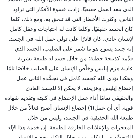
الذي ينفذ العمل حقيقيًا، زادت قسوة الأفكار التي تراود
الناس، وكثرت الأخطار التي قد تلحق به. ومع ذلك، كلما
كان الجسد حقيقيًا، وكلما كانت له احتياجات وعقل كامل
لإنسان عادي، كان قادرًا على تولي عمل الله في الجسد.
إنه جسد يسوع هو ما سُمر على الصليب، الجسد الذي
قدَّمه كذبيحة خطية؛ من خلال جسد له طبيعة بشرية
عادية هزم إبليس وخلّص الإنسان على الصليب خلاصًا تامًا.
وهكذا يؤدي الله كجسد كامل في تجسُّده الثاني عمل
إخضاع إبليس وهزيمته. لا يمكن إلا للجسد العادي
والحقيقي تمامًا أداء عمل الإخضاع في كليته وتقديم شهادة
قوية. أي أن عمل(1) إخضاع الإنسان أصبح فعالاً من خلال
طبيعة الله الحقيقية في الجسد، وليس من خلال
المعجزات والإعلانات الخارقة للطبيعة. إن خدمة هذا الإله
المُتجسِّد هي التكلم، ومن خلال التكلم يخضع الإنسان