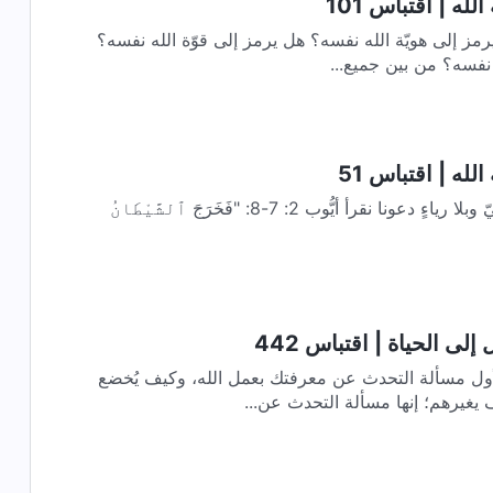
له | اقتباس 101
مز إلى هويّة الله نفسه؟ هل يرمز إلى قوّة الله نفسه؟
 نفسه؟ من بين جميع...
لله | اقتباس 51
الوجه الحقيقيّ لأيُّوب: صادقٌ ونقيّ وبلا رياءٍ دعونا نقرأ أيُّوب 2: 7-8: "فَخَرَجَ ٱلشَّيْطَانُ
لى الحياة | اقتباس 442
لأول مسألة التحدث عن معرفتك بعمل الله، وكيف يُخضع
 يغيرهم؛ إنها مسألة التحدث عن...