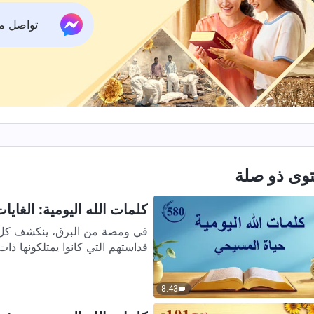
تواصل معنا ع
وى ذو صلة
كلمات الله اليومية: الغايات
في ومضة من البرق، ينكشف كل حي
قداستهم التي كانوا يمتلكونها ذا
8:43