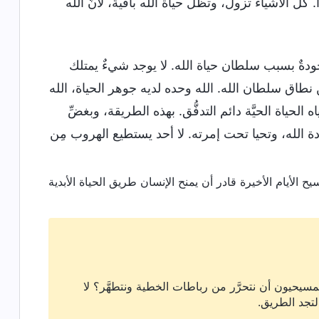
 كلُّ الأشياء تزول، وتظلُّ حياة الله باقيةٌ، لأنَّ الله
جودةٌ بسبب سلطان حياة الله. لا يوجد شيءٌ يمتلك
مِن نطاق سلطان الله. الله وحده لديه جوهر الحياة، الله
لحياة الحيَّة دائم التدفُّق. بهذه الطريقة، وبغضِّ
 الله، وتحيا تحت إمرته. لا أحد يستطيع الهروب مِن
سيحيون أن نتحرَّر من رباطات الخطية ونتطهَّر؟ لا
لتجد الطريق.