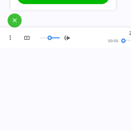
00:00
العصر الجديد
معرض صور
مَن نحن
فعل إلى الأرض! هل تريد دخوله؟
اعرف المزيد
Me