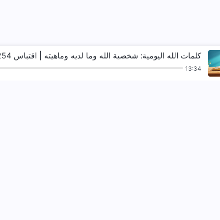
كلمات الله اليومية: شخصية الله وما لديه وماهيته | اقتباس 254
13:34
ترانيم
قراءات
الإنجيل
شهادات
نزل ملكوت الله.
لقد نزلت المملكة بال
تواصل معنا عبر ssenger