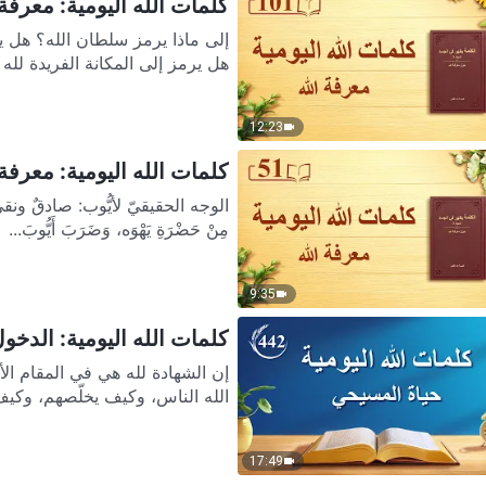
كلمات الله اليومية: معرفة ال
إلى ماذا يرمز سلطان الله؟ هل ير
هل يرمز إلى المكانة الفريدة لله
12:23
كلمات الله اليومية: معرفة ا
مِنْ حَضْرَةِ يَهْوَه، وَضَرَبَ أَيُّوبَ...
9:35
كلمات الله اليومية: الدخول إ
إن الشهادة لله هي في المقام ا
الله الناس، وكيف يخلّصهم، وكيف
17:49