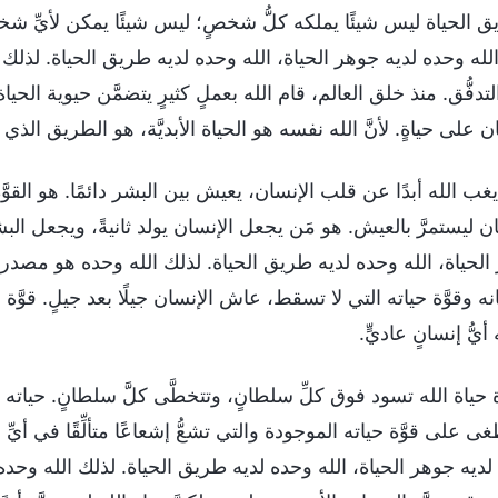
يق الحياة ليس شيئًا يملكه كلُّ شخصٍ؛ ليس شيئًا يمكن لأيِّ شخ
الله وحده لديه جوهر الحياة، الله وحده لديه طريق الحياة. لذلك ا
لتدفُّق. منذ خلق العالم، قام الله بعملٍ كثيرٍ يتضمَّن حيوية الح
ن على حياةٍ. لأنَّ الله نفسه هو الحياة الأبديَّة، هو الطريق الذي 
ْ يغب الله أبدًا عن قلب الإنسان، يعيش بين البشر دائمًا. هو القو
ن ليستمرَّ بالعيش. هو مَن يجعل الإنسان يولد ثانيةً، ويجعل البش
لحياة، الله وحده لديه طريق الحياة. لذلك الله وحده هو مصدر الحي
 وقوَّة حياته التي لا تسقط، عاش الإنسان جيلًا بعد جيلٍ. قوَّة ح
أيُّ إنسانٍ عاديٍّ.
َّة حياة الله تسود فوق كلِّ سلطانٍ، وتتخطَّى كلَّ سلطانٍ. حياته أبدي
ى على قوَّة حياته الموجودة والتي تشعُّ إشعاعًا متألِّقًا في أيِّ زما
ديه جوهر الحياة، الله وحده لديه طريق الحياة. لذلك الله وحده ه