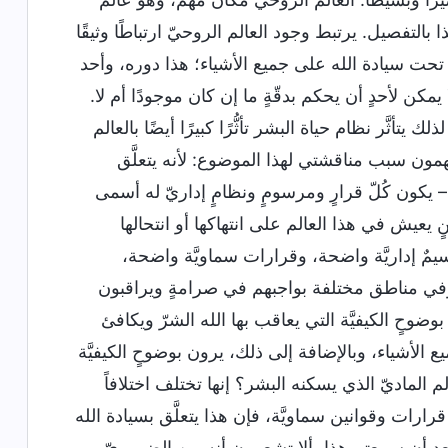
بالتفصيل. يرتبط وجود العالم الروحيّ ارتباطًا وثيقًا
تهم تحت سيادة الله على جميع الأشياء؛ هذا دوره، وأحد
مكن لأحدٍ أن يحكم بدقّةٍ ما إن كان موجودًا أم لا.
يتأثَّر نظام حياة البشر تأثُّرًا كبيرًا أيضًا بالعالم
فهمون سبب مناقشتي لهذا الموضوع: لأنه يتعلَّق
 – يكون كُلّ قرارٍ ومرسومٍ ونظامٍ إداريّ له أسمى
ئنٍ يعيش في هذا العالم على انتهاكها أو انتحالها
سيمٌ إداريَّة واضحة، وقرارات سماويَّة واضحة،
 وفي مناطق مختلفة بواجبهم في صرامةٍ ويراقبون
وضوحٍ الكيفيَّة التي يعاقب بها الله الشرّ ويكافئ
جميع الأشياء، وبالإضافة إلى ذلك، يرون بوضوحٍ الكيفيَّة
الم الماديّ الذي يسكنه البشر؟ إنها تختلف اختلافاً
 قرارات وقوانين سماويَّة، فإن هذا يتعلَّق بسيادة الله
. بعد أن سمعتم هذا، ألا تشعرون أنه من الضروريّ