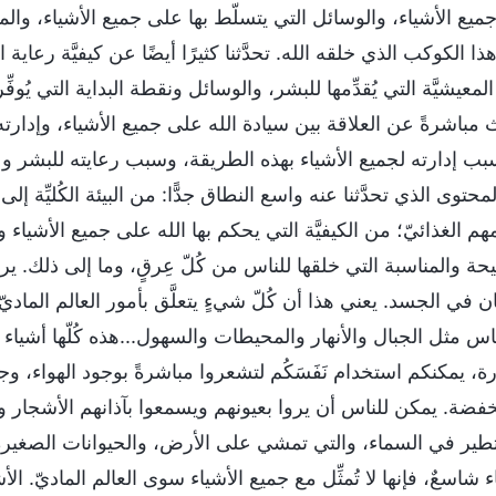
يع الأشياء، والوسائل التي يتسلّط بها على جميع الأشياء، والمباد
ا الكوكب الذي خلقه الله. تحدَّثنا كثيرًا أيضًا عن كيفيَّة رعاية
 المعيشيَّة التي يُقدِّمها للبشر، والوسائل ونقطة البداية التي يُوفِّ
ث مباشرةً عن العلاقة بين سيادة الله على جميع الأشياء، وإدارته
 إدارته لجميع الأشياء بهذه الطريقة، وسبب رعايته للبشر وعنايت
محتوى الذي تحدَّثنا عنه واسع النطاق جدًّا: من البيئة الكُليِّة إل
م الغذائيّ؛ من الكيفيَّة التي يحكم بها الله على جميع الأشياء وي
ة والمناسبة التي خلقها للناس من كُلّ عِرقٍ، وما إلى ذلك. يرت
ن في الجسد. يعني هذا أن كُلّ شيءٍ يتعلَّق بأمور العالم الماديّ 
ناس مثل الجبال والأنهار والمحيطات والسهول...هذه كُلّها أشياء
رة، يمكنكم استخدام نَفَسَكُم لتشعروا مباشرةً بوجود الهواء، 
خفضة. يمكن للناس أن يروا بعيونهم ويسمعوا بآذانهم الأشجار 
تطير في السماء، والتي تمشي على الأرض، والحيوانات الصغيرة 
ء شاسعٌ، فإنها لا تُمثِّل مع جميع الأشياء سوى العالم الماديّ. ال