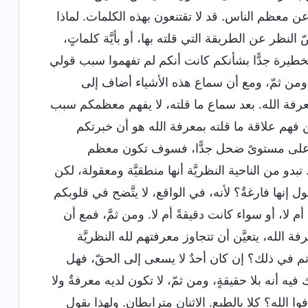
عن معظم الناس. قد لا تقتنعون بهذه الكلمات. لماذا
لنظر عن الطريقة التي قلته بها، أو بأيَّة كلماتٍ،
ة الخطيرة جدًّا بشأنكم كانت أنكم لم تفهموا سبب قولي
من ثمّ، ومع أن سماع هذه الأشياء أضاف إلى
عرفة الله. بعد سماع ما قلته، لا يفهم معظمكم سبب
 فهم علاقة ما قلته بمعرفة الله هو أن خبرتكم
الله على مستوىً ضحل جدًّا، فسوف تكون معظم
دو من الناحية النظريَّة أنها منطقيَّة ومعقولة، لكن
إنها فارغةٌ؟ لأنه، في الواقع، لا يتَّضح في قلوبكم
ا، أو سواء كانت دقيقةً أم لا. ومن ثمَّ، فمع أن
له، يتعيَّن أن تتجاوز معرفتهم لله النظريَّة
رتم في ذلك؟ إن كان أحدٌ لا يسعى إلى الحقّ، فهل
ه أنه بلا حقيقةٍ، ومن ثمّ، لا تكون لديه معرفةٌ ولا
وا الله؟ كلا بالطبع. الاثنان مترابطان. ولهذا يقول