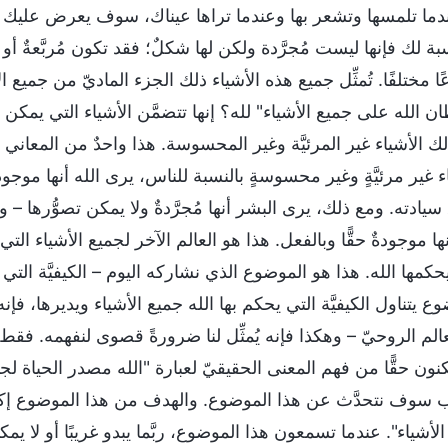
دما تلمسها وتشعر بها وعندما تراها عيناك، سوف يعرض عليك دماغك
بة لك فإنها ليست مُجرَّدة ولكن لها شكلٌ؛ فقد تكون مُربَّعةٌ أ
ًا مختلفًا. تُمثِّل جميع هذه الأشياء ذلك الجزء الماديّ من جميع ا
 الله على جميع الأشياء" لله؟ إنها تتضمَّن الأشياء التي يمكن 
ك الأشياء غير المرئيَّة وغير المحسوسة. هذا واحدٌ من المعاني 
ء غير مرئيَّةٍ وغير محسوسةٍ بالنسبة للناس، يرى الله أنها موجو
يادته. ومع ذلك، يرى البشر أنها مُجرَّدةٌ ولا يمكن تصوُّرها – 
نها موجودةٌ حقًّا وبالفعل. هذا هو العالم الآخر لجميع الأشياء ا
حكمها الله. هذا هو الموضوع الذي نشاركه اليوم – الكيفيَّة التي ي
ع يتناول الكيفيَّة التي يحكم بها الله جميع الأشياء ويديرها، فإن
عالم الروحيّ – وهكذا فإنه يُمثِّل لنا ضرورةً قصوى لنفهمه. ف
نون حقًّا من فهم المعنى الحقيقيّ لعبارة "الله مصدر الحياة لج
 سوف نتحدَّث عن هذا الموضوع. والهدف من هذا الموضوع إكمال 
الأشياء". عندما تسمعون هذا الموضوع، ربَّما يبدو غريبًا أو لا