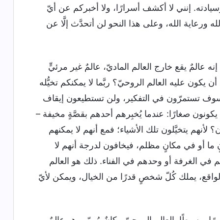
وسيادته. إنني لا أكشف أسرارًا، ولا أخبركم عن أيّ
له ورعاية الله، وعلى هذا النحو لن أتحدَّث إلَّا عن
نه عالمٌ يقع خارج العالم الماديّ، عالمٌ غير مرئيٍّ
ون عليه العالم الروحيّ؟ ربَّما لا يمكنكم تخيُّله
سوف تستمرّون في التفكير، ولن تستطيعون إيقاف
ونون صغارًا: عندما يُخبِرهم أحدهم بقصَّةٍ مخيفة –
؟ لأنهم يتخيَّلون تلك الأشياء؛ فمع أنهم لا يمكنهم
 ما أو في مكانٍ مظلم، فيخافون لدرجة أنهم لا
 في الغرفة أو وحدهم في الفناء. ذلك هو العالم
واقع، يملك كُلّ شخصٍ قدرًا من الخيال، ويمكن لأيّ
ًا وبسيطًا. العالم الروحيّ مكانٌ مُهمّ، وهو عالمٌ