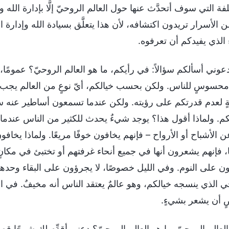
فة التي سوف أتحدَّث عنها حول العالم الروحيّ إلَّا بإدارة الله 
ن الأسرار تريدون اكتشافه، لأن هذا يتعلَّق بسيادة الله وإدارة ال
 الذي يفيدكم أن تعرفوه.
ً، دعوني أسألكم سؤالاً: في رأيكم، ما هو العالم الروحيّ؟ عمومًا، إ
محسوسٍ للناس. ولكن بحسب خيالكم، أيّ نوعٍ من العالم يجب أن يك
ةٍ لعدم قدرتكم على رؤيته. ولكن عندما تسمعون أساطير عنه 
م. ولماذا أقول هذا؟ يوجد شيءٌ يحدث للكثير من الناس عندما يك
عن الأشباح أو الأرواح – فإنهم يخافون خوفًا مريعًا. ولماذا يخافون
ا، فإنهم يشعرون أنها في جميع أنحاء غرفتهم أو تختبئ في مكانٍ
ن على النوم. وفي الليل خصوصًا، لا يجرؤون على البقاء وحدهم
ي الذي ينسجه خيالكم، وهو عالمٌ يعتقد الناس أنه مخيفٌ. في ال
أن يشعر بشيءٍ.
بالعالم الروحيّ. ما هو العالم الروحيّ؟ دعني أقدِّم لك شرحًا قصير