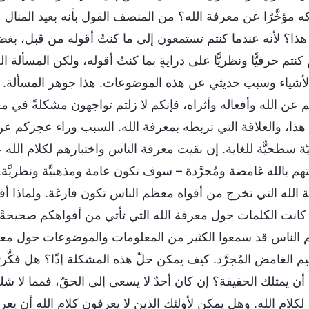
ه مؤخَّرًا عن معرفة الله؟ من المنصف القول بأنه بعيد المنال 
ذا؟ لأنه عندما كنتم تستمعون إلى ما كنتُ أقوله من قبل، بغضّ ا
كنتم حرفيًّا ونظريًّا على درايةٍ بما كنتُ أقوله، ولكن المسأل
لأشياء وسبب حديثي عن هذه الموضوعات. هذا جوهر المسألة. و
 عن الله وأفعاله وأثراه، فإنكم لا زلتم تواجهون مشكلةً في م
هذا، والعلاقة التي تربطه بمعرفة الله. السبب وراء عجزكم عن
تيّة سطحيٌّة للغاية. إن بقيت معرفة الناس واختبارهم لكلام 
م بالله غامضة ومُجرَّدة – سوف تكون عامة ومذهبيَّة ونظريَّة. تب
 الله التي تخرج من أفواه معظم الناس تكون فارغة. ولماذا أقول 
كانت الكلمات حول معرفة الله التي تأتي من أفواهكم صحيحةً أم ل
الناس قد سمعوا الكثير من المعلومات والموضوعات حول معرفة ال
ليم الغامض المُجرَّد. كيف يمكن حلّ هذه المشكلة إذًا؟ هل فكَّ
ن يمتلك الحقيقة؟ إن كان أحدٌ لا يسعى إلى الحقّ، فمما لا شك في
 لكلام الله. وهل يمكن لأولئك الذين لا يعرفون كلام الله أن يعرف