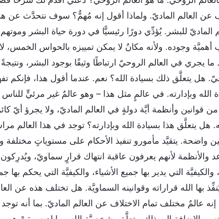
عن العالم الماديّ. ولماذا أقول إنه مُهمٌّ؟ سوف نتحدَّث عن هذا 
م الماديّ للبشر. يُؤدِّي دورًا رئيسيًّا في دورة حياة البشر ومو
أهميَّة وجوده. ولأنه مكانٌ لا يمكن تمييزه بالحواس الخمس، لا ي
ما يجري في العالم الروحيّ ارتباطًا وثيقًا بوجود البشر، ونتيجةً لذلك 
ّ. هل يتعلَّق ذلك بسيادة الله؟ نعم. عندما أقول هذا، فإنكم ت
 الله وبإدارته. في عالمٍ مثل هذا – وهو عالمٌ غير مرئيٍّ للناس
 من قوانين وأنظمة أيَّة دولةٍ في العالم الماديّ، ولا يجرؤ أيّ كا
 هل يتعلَّق هذا بسيادة الله وبإدارته؟ توجد في هذا العالم مرا
ين واضحة. يتقيَّد مأمورو تنفيذ الأحكام على مستوياتٍ مختلفة
د والأنظمة لأنهم يعرفون عاقبة انتهاك قرارٍ سماويّ، ويُدرِكون ب
 والكيفيَّة التي يدير بها جميع الأشياء، والكيفيَّة التي يحكم بها 
ُنفِّذ بها الله قراراته وقوانينه السماويَّة. هل تختلف هذه عن الع
. إنه عالمٌ مختلف تمام الاختلاف عن العالم الماديّ. بما أنه توجد
ه، وبالإضافة إلى ذلك، يتعلَّق بشخصيَّة الله وما لديه ومَنْ هو