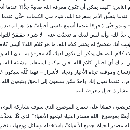
الناس: "كيف يمكن أن تكون معرفة الله صعبةٌ جدًّا؟ عندما أت
ندما يتعلَّق الأمر بمعرفة الله، تتوه مني الكلمات. حتَّى عندما 
اً – ويبدو حتَّى مُحرِجًا عندما أسمع نفسي أقوله". هذا هو المصد
جدًّا لك، وأنه ليس لديك ما تتحدَّث عنه – لا شيء حقيقيّ للتو
ُثبِت أنك شخصٌ لم يختبر كلام الله. ما هو كلام الله؟ أليس كلام ال
َ كلام الله، هل يمكن أن تكون لديك أيَّة معرفةٍ بما لدى الله ومَن
 لديك أيّ اختبارٍ لكلام الله، فلن يمكنك استيعاب مشيئة الله، ول
نسان وموقفه تجاه الأخيار وتجاه الأشرار – فهذا كُلّه سيكون غام
ض، عندما تقول إنك واحدٌ ممَّن يسعون إلى الحقّ ويتبعون الله،
 نتشارك حول معرفة الله.
حريصون جميعًا على سماع الموضوع الذي سوف نشاركه اليوم،
أيضًا بموضوع "الله مصدر الحياة لجميع الأشياء" الذي كُنَّا نتحدَّث عن
لله مصدر الحياة لجميع الأشياء"، باستخدام وسائل ووجهات نظرٍ مخت