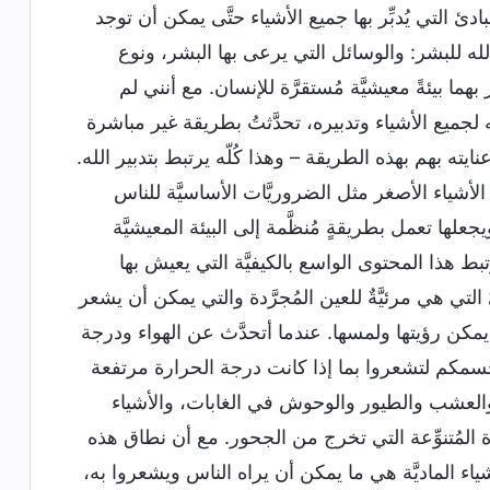
ئ التي يُدبِّر بها جميع الأشياء حتَّى يمكن أن توجد
 الله للبشر: والوسائل التي يرعى بها البشر، ونوع
ر بهما بيئةً معيشيَّة مُستقرَّة للإنسان. مع أنني لم
 لجميع الأشياء وتدبيره، تحدَّثتُ بطريقة غير مباشرة
ه بهم بهذه الطريقة – وهذا كُلّه يرتبط بتدبير الله.
ى الأشياء الأصغر مثل الضروريَّات الأساسيَّة للناس
جعلها تعمل بطريقةٍ مُنظَّمة إلى البيئة المعيشيَّة
بط هذا المحتوى الواسع بالكيفيَّة التي يعيش بها
التي هي مرئيَّةٌ للعين المُجرَّدة والتي يمكن أن يشعر
 يمكن رؤيتها ولمسها. عندما أتحدَّث عن الهواء ودرجة
وجسمكم لتشعروا بما إذا كانت درجة الحرارة مرتفعة
والعشب والطيور والوحوش في الغابات، والأشياء
المُتنوِّعة التي تخرج من الجحور. مع أن نطاق هذه
أشياء الماديَّة هي ما يمكن أن يراه الناس ويشعروا به،