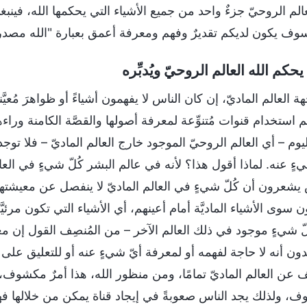
الم الروحيّ جزءٌ واحد من جميع الأشياء التي يحكمها الله، فينبغي
وف يكون لديكم تقديرٌ وفهم ومعرفة أعمق بعبارة "الله مصدر ال
حكم الله العالم الروحيّ ويُدبِّره
 العالم الماديّ، إن كان الناس لا يفهمون أشياءً أو ظواهرَ مُعيّ
 استخدام قنوات مُتنوِّعة لمعرفة أصولها والقصَّة الكامنة وراءها.
يوم – أي العالم الروحيّ الموجود خارج العالم الماديّ – فلا توجد 
ءٍ عنه. لماذا أقول هذا؟ لأنه في عالم البشر كُلّ شيءٍ في العا
يشعرون أن كُلّ شيءٍ في العالم الماديّ لا ينفصل عن معيشتهم ال
 سوى الأشياء الماديَّة أمام أعينهم، أي الأشياء التي تكون مرئيَّة
لّ شيءٍ موجود في ذلك العالم الآخر – من المُنصِف القول إن م
دون أنه لا حاجة لفهمه أو لمعرفة أيّ شيءٍ عنه أو للتعليق على
 عن العالم الماديّ تمامًا، ومن منظور الله، هذا أمرٌ مكشوف،
 ولذلك يجد الناس صعوبةً في إيجاد قناة يمكن من خلالها فهم الج