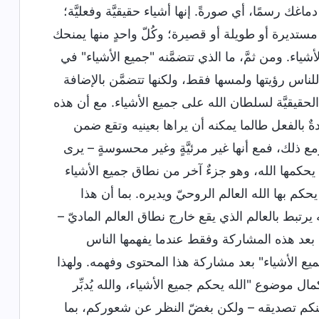
 رسمًا، أي صورةً. إنها أشياء حقيقيَّة وفعليَّة؛
و مستديرة أو طويلة أو قصيرة؛ وكُلّ واحدٍ منها يمنحك
لأشياء. ومن ثمَّ، ما الذي تتضمَّنه "جميع الأشياء" في
للناس رؤيتها ولمسها فقط، ولكنها تتضمَّن بالإضافة
الحقيقيَّة لسلطان الله على جميع الأشياء. مع أن هذه
دةٌ بالفعل طالما يمكنه أن يراها بعينيه وتقع ضمن
ومع ذلك، فمع أنها غير مرئيَّةٍ وغير محسوسةٍ – يرى
لتي يحكمها الله، وهو جزءٌ آخر من نطاق جميع الأشياء
حكم بها الله العالم الروحيّ ويديره. بما أن هذا
ه يرتبط بالعالم الذي يقع خارج نطاق العالم الماديّ –
قط بعد هذه المشاركة وفقط عندما يفهمها الناس
ميع الأشياء" بعد مشاركة هذا المحتوى وفهمه. ولهذا
موضوع "الله يحكم جميع الأشياء، والله يُدبِّر
 يمكنكم تصديقه – ولكن بغضّ النظر عن شعوركم، بما