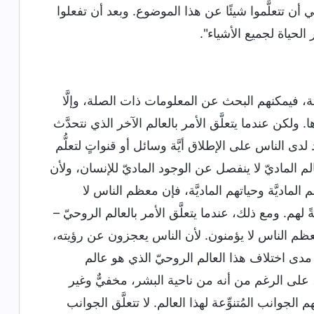
 أن تتعلَّموا شيئًا عن هذا الموضوع. وبعد أن تفعلوا
حياة لجميع الأشياء".
َنة، فيمكنهم البحث عن المعلومات ذات الصلة، وإلَّا
 ولكن عندما يتعلَّق الأمر بالعالم الآخر الذي نتحدَّث
لدى الناس على الإطلاق أيَّة وسائل أو قنواتٍ لتعلُّم
لم الماديّ لا ينفصل عن الوجود الماديّ للإنسان، ولأن
ماديَّة وحياتهم الماديَّة، فإن معظم الناس لا
ً لهم. ومع ذلك، عندما يتعلَّق الأمر بالعالم الروحيّ –
عظم الناس لا يؤمنون. لأن الناس يعجزون عن رؤيته،
 مدى اختلاف هذا العالم الروحيّ الذي هو عالم
 على الرغم من أنه من ناحية البشر، مخفيٌّ وغير
وانب المُتنوِّعة لهذا العالم. لا تتعلَّق الجوانب