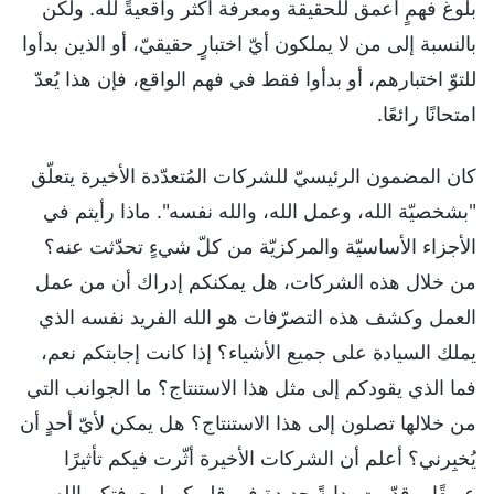
بلوغ فهمٍ أعمق للحقيقة ومعرفة أكثر واقعيةً لله. ولكن
بالنسبة إلى من لا يملكون أيّ اختبارٍ حقيقيّ، أو الذين بدأوا
للتوّ اختبارهم، أو بدأوا فقط في فهم الواقع، فإن هذا يُعدّ
امتحانًا رائعًا.
كان المضمون الرئيسيّ للشركات المُتعدّدة الأخيرة يتعلّق
"بشخصيّة الله، وعمل الله، والله نفسه". ماذا رأيتم في
الأجزاء الأساسيّة والمركزيّة من كلّ شيءٍ تحدّثت عنه؟
من خلال هذه الشركات، هل يمكنكم إدراك أن من عمل
العمل وكشف هذه التصرّفات هو الله الفريد نفسه الذي
يملك السيادة على جميع الأشياء؟ إذا كانت إجابتكم نعم،
فما الذي يقودكم إلى مثل هذا الاستنتاج؟ ما الجوانب التي
من خلالها تصلون إلى هذا الاستنتاج؟ هل يمكن لأيّ أحدٍ أن
يُخبِرني؟ أعلم أن الشركات الأخيرة أثّرت فيكم تأثيرًا
عميقًا، وقدّمت بدايةً جديدة في قلوبكم لمعرفتكم الله،