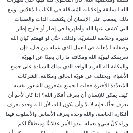
الله السابقة وإعلاناته المُسجّلة في الكتاب المُقدّس. ومع
ذلك، يصعب على الإنسان أن يكتشف الذات والصفات
التي كشف عنها الله وأظهرها في إطار أو خارج إطار
تدبيره وخلاصه للبشريّة. ولذلك، حتّى لو فهمتم كيان الله
وصفاته المُعلنة في العمل الذي عمله من قبل، فإن
تعريفكم لهويّة الله ومكانته ما زال بعيدًا عن الهويّة
والمكانة لله الفريد الواحد الذي يملك السيادة على جميع
الأشياء، ويختلف عن هويّة الخالق ومكانته. الشركات
المُتعدّدة الأخيرة جعلت الجميع يشعرون الشعور نفسه:
كيف يمكن للإنسان أن يعرف أفكار الله؟ إذا كان لأحدٍ أن
يعرف حقًّا، فإنه لا بدّ وأن يكون الله، لأن الله وحده يعرف
أفكاره الخاصة، والله وحده يعرف الأساس والأسلوب فيما
وراء كلّ شيءٍ يعمله. يبدو الأمر عقلانيًّا ومنطقيًّا لكم
التعرف على هويّة الله بهذه الطريقة، ولكن من يمكنه أن