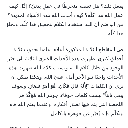
يفعل ذلك؟ هل تصفه منخرطًا في عملٍ بدنيّ؟ إذًا، كيف
عمل الله هذا كلّه؟ كيف أحدث الله هذه الأشياء الجديدة؟
من الواضح أن الله استخدم الكلام لتحقيق هذا كلّه، ولخلق
هذا كلّه.
في المقاطع الثلاثة المذكورة أعلاه، علمنا بحدوث ثلاثة
أحداثٍ كبرى. ظهرت هذه الأحداث الكبرى الثلاثة إلى حيّز
الوجود من خلال كلام الله، وبسبب كلام الله ظهرت هذه
الأحداث واحدًا تلو الآخر أمام عينيّ الله. وهكذا يمكن أن
نرى أن الكلمات "لِأَنَّهُ قَالَ فَكَانَ. هُوَ أَمَرَ فَصَارَ، وسوف
يبقى ثابتاً" ليست كلمات جوفاء. جوهر الله مُؤكّدٌ في
اللحظة التي يتم فيها تصوّر أفكاره، وعندما يفتح الله فاه
ليتكلّم فإنه يُعبّر عن جوهره بالكامل.