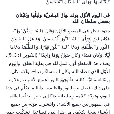
كَأَجْنَاسِهَا. وَرَأَى ٱللهُ ذَلِكَ أَنَّهُ حَسَنٌ".
في اليوم الأوّل يولد نهارُ البشريّة وليلُها ويَثبُتان
بفضل سلطان الله
دعونا ننظر في المقطع الأوّل: وَقَالَ ٱللهُ: "لِيَكُنْ نُورٌ"،
فَكَانَ نُورٌ. وَرَأَى ٱللهُ ٱلنُّورَ أَنَّهُ حَسَنٌ. وَفَصَلَ ٱللهُ بَيْنَ
ٱلنُّورِ وَٱلظُّلْمَةِ. وَدَعَا ٱللهُ ٱلنُّورَ نَهَارًا، وَٱلظُّلْمَةُ دَعَاهَا
لَيْلًا. وَكَانَ مَسَاءٌ وَكَانَ صَبَاحٌ يَوْمًا وَاحِدًا" (التكوين 1: 3-5).
يصف هذا المقطع أوّل عملٍ لله في بداية الخلق، واليوم
الأوّل الذي قضاه الله وكان له مساءٌ وصباح. ولكنه كان
يومًا استثنائيًّا: فالله بدأ يُجهّز النور لجميع الأشياء، وعلاوة
على ذلك، فصل بين النور والظلمة. بدأ الله يتكلّم في هذا
اليوم، وتوحّد كلامه وسلطانه جنبًا إلى جنبٍ. بدأ سلطانه
في الظهور بين جميع الأشياء، وانتشرت قوّته بين جميع
الأشياء نتيجةً لكلامه. من هذا اليوم فصاعدًا، تشكّلت جميع