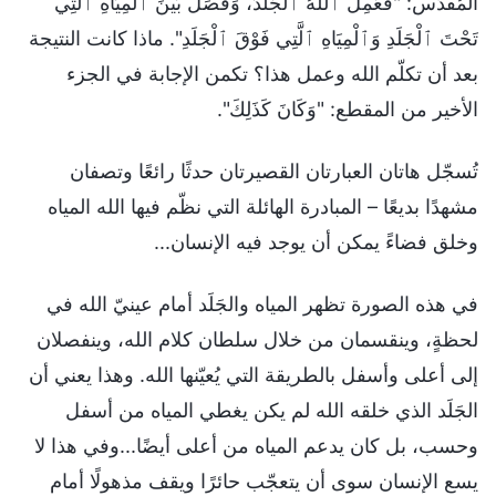
المُقدّس: "فَعَمِلَ ٱللهُ ٱلْجَلَدَ، وَفَصَلَ بَيْنَ ٱلْمِيَاهِ ٱلَّتِي
تَحْتَ ٱلْجَلَدِ وَٱلْمِيَاهِ ٱلَّتِي فَوْقَ ٱلْجَلَدِ". ماذا كانت النتيجة
بعد أن تكلّم الله وعمل هذا؟ تكمن الإجابة في الجزء
الأخير من المقطع: "وَكَانَ كَذَلِكَ".
تُسجّل هاتان العبارتان القصيرتان حدثًا رائعًا وتصفان
مشهدًا بديعًا – المبادرة الهائلة التي نظّم فيها الله المياه
وخلق فضاءً يمكن أن يوجد فيه الإنسان...
في هذه الصورة تظهر المياه والجَلَد أمام عينيّ الله في
لحظةٍ، وينقسمان من خلال سلطان كلام الله، وينفصلان
إلى أعلى وأسفل بالطريقة التي يُعيّنها الله. وهذا يعني أن
الجَلَد الذي خلقه الله لم يكن يغطي المياه من أسفل
وحسب، بل كان يدعم المياه من أعلى أيضًا...وفي هذا لا
يسع الإنسان سوى أن يتعجّب حائرًا ويقف مذهولًا أمام