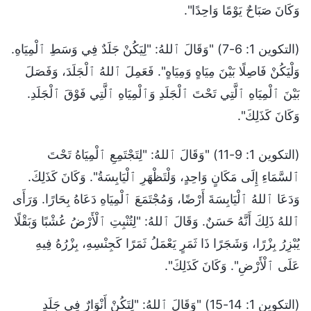
وَكَانَ صَبَاحٌ يَوْمًا وَاحِدًا".
(التكوين 1: 6-7) "وَقَالَ ٱللهُ: "لِيَكُنْ جَلَدٌ فِي وَسَطِ ٱلْمِيَاهِ.
وَلْيَكُنْ فَاصِلًا بَيْنَ مِيَاهٍ وَمِيَاهٍ". فَعَمِلَ ٱللهُ ٱلْجَلَدَ، وَفَصَلَ
بَيْنَ ٱلْمِيَاهِ ٱلَّتِي تَحْتَ ٱلْجَلَدِ وَٱلْمِيَاهِ ٱلَّتِي فَوْقَ ٱلْجَلَدِ.
وَكَانَ كَذَلِكَ".
(التكوين 1: 9-11) "وَقَالَ ٱللهُ: "لِتَجْتَمِعِ ٱلْمِيَاهُ تَحْتَ
ٱلسَّمَاءِ إِلَى مَكَانٍ وَاحِدٍ، وَلْتَظْهَرِ ٱلْيَابِسَةُ". وَكَانَ كَذَلِكَ.
وَدَعَا ٱللهُ ٱلْيَابِسَةَ أَرْضًا، وَمُجْتَمَعَ ٱلْمِيَاهِ دَعَاهُ بِحَارًا. وَرَأَى
ٱللهُ ذَلِكَ أَنَّهُ حَسَنٌ. وَقَالَ ٱللهُ: "لِتُنْبِتِ ٱلْأَرْضُ عُشْبًا وَبَقْلًا
يُبْزِرُ بِزْرًا، وَشَجَرًا ذَا ثَمَرٍ يَعْمَلُ ثَمَرًا كَجِنْسِهِ، بِزْرُهُ فِيهِ
عَلَى ٱلْأَرْضِ". وَكَانَ كَذَلِكَ".
(التكوين 1: 14-15) "وَقَالَ ٱللهُ: "لِتَكُنْ أَنْوَارٌ فِي جَلَدِ