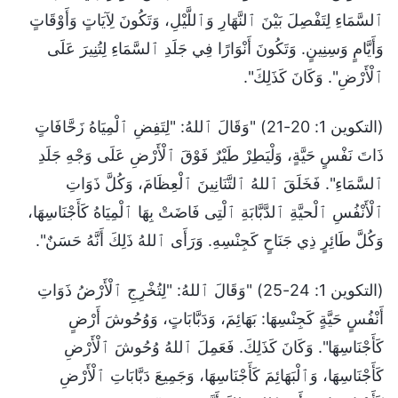
ٱلسَّمَاءِ لِتَفْصِلَ بَيْنَ ٱلنَّهَارِ وَٱللَّيْلِ، وَتَكُونَ لِآيَاتٍ وَأَوْقَاتٍ
وَأَيَّامٍ وَسِنِينٍ. وَتَكُونَ أَنْوَارًا فِي جَلَدِ ٱلسَّمَاءِ لِتُنِيرَ عَلَى
ٱلْأَرْضِ". وَكَانَ كَذَلِكَ".
(التكوين 1: 20-21) "وَقَالَ ٱللهُ: "لِتَفِضِ ٱلْمِيَاهُ زَحَّافَاتٍ
ذَاتَ نَفْسٍ حَيَّةٍ، وَلْيَطِرْ طَيْرٌ فَوْقَ ٱلْأَرْضِ عَلَى وَجْهِ جَلَدِ
ٱلسَّمَاءِ". فَخَلَقَ ٱللهُ ٱلتَّنَانِينَ ٱلْعِظَامَ، وَكُلَّ ذَوَاتِ
ٱلْأَنْفُسِ ٱلْحيَّةِ ٱلدَّبَّابَةِ ٱلْتِى فَاضَتْ بِهَا ٱلْمِيَاهُ كَأَجْنَاسِهَا،
وَكُلَّ طَائِرٍ ذِي جَنَاحٍ كَجِنْسِهِ. وَرَأَى ٱللهُ ذَلِكَ أَنَّهُ حَسَنٌ".
(التكوين 1: 24-25) "وَقَالَ ٱللهُ: "لِتُخْرِجِ ٱلْأَرْضُ ذَوَاتِ
أَنْفُسٍ حَيَّةٍ كَجِنْسِهَا: بَهَائِمَ، وَدَبَّابَاتٍ، وَوُحُوشَ أَرْضٍ
كَأَجْنَاسِهَا". وَكَانَ كَذَلِكَ. فَعَمِلَ ٱللهُ وُحُوشَ ٱلْأَرْضِ
كَأَجْنَاسِهَا، وَٱلْبَهَائِمَ كَأَجْنَاسِهَا، وَجَمِيعَ دَبَّابَاتِ ٱلْأَرْضِ