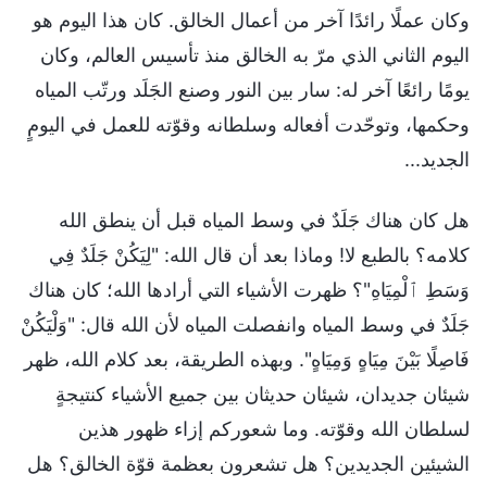
وكان عملًا رائدًا آخر من أعمال الخالق. كان هذا اليوم هو
اليوم الثاني الذي مرّ به الخالق منذ تأسيس العالم، وكان
يومًا رائعًا آخر له: سار بين النور وصنع الجَلَد ورتّب المياه
وحكمها، وتوحّدت أفعاله وسلطانه وقوّته للعمل في اليومٍ
الجديد...
هل كان هناك جَلَدٌ في وسط المياه قبل أن ينطق الله
كلامه؟ بالطبع لا! وماذا بعد أن قال الله: "لِيَكُنْ جَلَدٌ فِي
وَسَطِ ٱلْمِيَاهِ"؟ ظهرت الأشياء التي أرادها الله؛ كان هناك
جَلَدٌ في وسط المياه وانفصلت المياه لأن الله قال: "وَلْيَكُنْ
فَاصِلًا بَيْنَ مِيَاهٍ وَمِيَاهٍ". وبهذه الطريقة، بعد كلام الله، ظهر
شيئان جديدان، شيئان حديثان بين جميع الأشياء كنتيجةٍ
لسلطان الله وقوّته. وما شعوركم إزاء ظهور هذين
الشيئين الجديدين؟ هل تشعرون بعظمة قوّة الخالق؟ هل