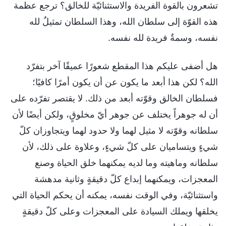
تشعرون بالقوة الفريدة والاستثنائيّة للخالق؟ ترجع عظمة
هذه القوّة إلى سلطان الله، وهذا السلطان تمثيلٌ لله
نفسه، وسمةٌ فريدة لله نفسه.
هل أضفى عليكم هذا المقطع شعورًا عميقًا آخر بتفرّد
الله؟ لكن هذا أبعد ما يكون عن أن يكون أمرًا كافيًا؛
فسلطان الخالق وقوّته أبعد من ذلك. لا يقتصر تفرّده على
أن له جوهراً يختلف عن جوهر أيّ مخلوقٍ، ولكن أيضًا لأن
سلطانه وقوّته لا مثيل لهما ولا حدود لهما ويتجاوزان كلّ
شيءٍ ويتساميان على كلّ شيءٍ، وعلاوة على ذلك، لأن
سلطانه وماهيته وما لديه يمكنهما خلق الحياة وصنع
المعجزات، ويمكنهما إبداع كلّ دقيقةٍ وثانية مدهشة
واستثنائيّة، وفي الوقت نفسه، يمكنه أن يحكم الحياة التي
يخلقها ويملك السيادة على المعجزات وعلى كلّ دقيقةٍ