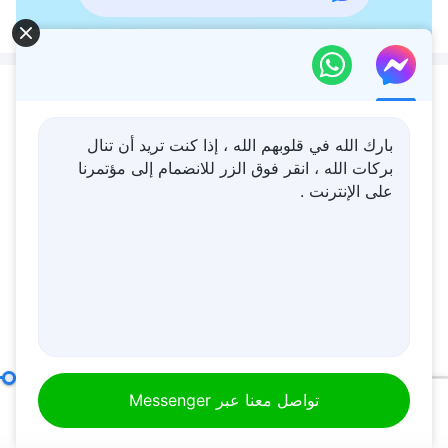
محتوى ذو صلة
كلمة الله – البشرية الفاسدة في
بارك الله في قلوبهم الله ، إذا كنت تريد أن تنال
أَمَسِّ احتياج إلى خلاص الله
بركات الله ، انقر فوق الزر للانضمام إلى مؤتمرنا
الصائر جسدًا (الجزء الأول)
على الإنترنت .
39:47
كلمة الله – مشكلة خطيرة جدًا:
الخيانة (1)
16:12
الله ذاته، الفريد (أ)
كلمة الله – تحذير لمن لا
تواصل معنا عبر Messenger
يمارسون الحق
00:20
01:00:01