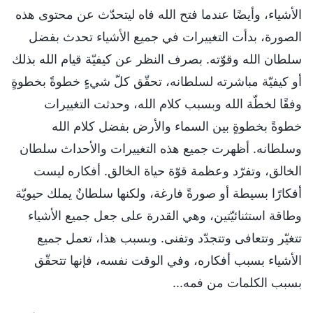
الأشياء، وأيضًا عندما فتح الله فاه ليتحدّث عن محتوى هذه
الصورة، بدأت التغييرات في جميع الأشياء تحدث بفضل
سلطان الله وقوّته. بصرف النظر عن كيفيّة قيام الله بذلك
أو كيفيّة مباشرته لسلطانه، تحقّق كلّ شيءٍ خطوةً بخطوةٍ
وفقًا لخطّة الله وبسبب كلام الله، وحدثت التغييرات
خطوةً بخطوةٍ بين السماء والأرض بفضل كلام الله
وسلطانه. أظهرت جميع هذه التغييرات والأحداث سلطان
الخالق، وتفرّد وعظمة قوّة حياة الخالق. أفكاره ليست
أفكارًا بسيطة أو صورةً فارغة، ولكنها سلطانٌ يملك حيويّة
وطاقة استثنائيّتين، وهي القدرة على جعل جميع الأشياء
تتغيّر وتتعافى وتتجدّد وتفنى. وبسبب هذا، تعمل جميع
الأشياء بسبب أفكاره، وفي الوقت نفسه، فإنها تتحقّق
بسبب الكلمات من فمه...