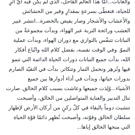
والغابات...أمّا هذا العالم القاحل، الذي لم يكن فيه أيّ أثرٍ
للحياة، فتغطّى بسرعةٍ بمقدارٍ وفير من الحشائش
والأعشاب والأشجار وصار يفيض بالخضرة...انتشر عبير
العشب ورائحة التربة عبر الهواء، وبدأت مجموعةٌ من
النباتات تتنفّس بالتوازي مع دوران الهواء، وبدأت عملية
النموّ. وفي الوقت نفسه، بفضل كلام الله واتّباع أفكار
الله، بدأت جميع النباتات دورات الحياة الدائمة التي تنمو
فيها وتُزهِر وتحمل الثمار وتتكاثر. بدأت في التقيّد الصارم
بدورات حياتها، وبدأت في أداء أدوارها بين جميع
الأشياء...وُلِدَت جميعها وعاشت بسبب كلام الخالق. صارت
تنال التدبير والعناية المتواصلين من الخالق، وأصبحت
تتشبث دوماً بالبقاء في كلّ ركنٍ من أركان الأرض لإظهار
سلطان الخالق وقوّته، وأصبحت تُظهِر دائمًا قوّة الحياة
التي منحها الخالق إياها...