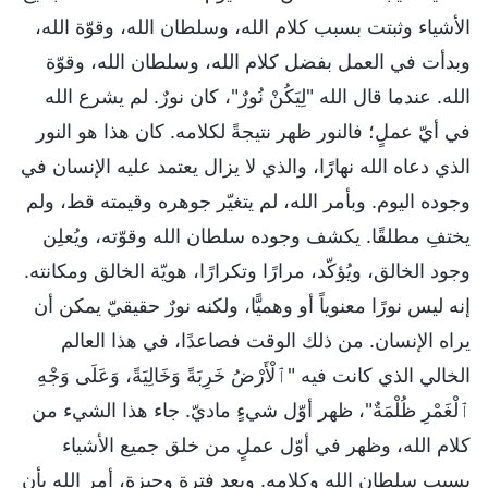
الأشياء وثبتت بسبب كلام الله، وسلطان الله، وقوّة الله،
وبدأت في العمل بفضل كلام الله، وسلطان الله، وقوّة
الله. عندما قال الله "لِيَكُنْ نُورٌ"، كان نورٌ. لم يشرع الله
في أيّ عملٍ؛ فالنور ظهر نتيجةً لكلامه. كان هذا هو النور
الذي دعاه الله نهارًا، والذي لا يزال يعتمد عليه الإنسان في
وجوده اليوم. وبأمر الله، لم يتغيّر جوهره وقيمته قط، ولم
يختفِ مطلقًا. يكشف وجوده سلطان الله وقوّته، ويُعلِن
وجود الخالق، ويُؤكّد، مرارًا وتكرارًا، هويّة الخالق ومكانته.
إنه ليس نورًا معنوياً أو وهميًّا، ولكنه نورٌ حقيقيّ يمكن أن
يراه الإنسان. من ذلك الوقت فصاعدًا، في هذا العالم
الخالي الذي كانت فيه "ٱلْأَرْضُ خَرِبَةً وَخَالِيَةً، وَعَلَى وَجْهِ
ٱلْغَمْرِ ظُلْمَةٌ"، ظهر أوّل شيءٍ ماديّ. جاء هذا الشيء من
كلام الله، وظهر في أوّل عملٍ من خلق جميع الأشياء
بسبب سلطان الله وكلامه. وبعد فترةٍ وجيزة، أمر الله بأن