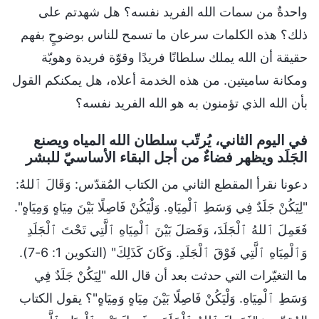
واحدةٌ من سمات الله الفريد نفسه؟ هل شهدتم على
ذلك؟ هذه الكلمات سرعان ما تسمح للناس بوضوحٍ بفهم
حقيقة أن الله يملك سلطانًا فريدًا وقوّة فريدة وهويّة
ومكانة ساميتين. من هذه الخدمة أعلاه، هل يمكنكم القول
بأن الله الذي تؤمنون به هو الله الفريد نفسه؟
في اليوم الثاني، يُرتّب سلطان الله المياه ويصنع
الجَلَد ويظهر فضاءٌ من أجل البقاء الأساسيّ للبشر
دعونا نقرأ المقطع الثاني من الكتاب المُقدّس: وَقَالَ ٱللهُ:
"لِيَكُنْ جَلَدٌ فِي وَسَطِ ٱلْمِيَاهِ. وَلْيَكُنْ فَاصِلًا بَيْنَ مِيَاهٍ وَمِيَاهٍ".
فَعَمِلَ ٱللهُ ٱلْجَلَدَ، وَفَصَلَ بَيْنَ ٱلْمِيَاهِ ٱلَّتِي تَحْتَ ٱلْجَلَدِ
وَٱلْمِيَاهِ ٱلَّتِي فَوْقَ ٱلْجَلَدِ. وَكَانَ كَذَلِكَ" (التكوين 1: 6-7).
ما التغيّرات التي حدثت بعد أن قال الله "لِيَكُنْ جَلَدٌ فِي
وَسَطِ ٱلْمِيَاهِ. وَلْيَكُنْ فَاصِلًا بَيْنَ مِيَاهٍ وَمِيَاهٍ"؟ يقول الكتاب