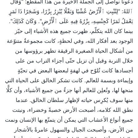
دعونا نواصل إلى الجملة الأخيرة من هذا المقطع: "وَقَالَ
ٱللهُ: "لِتُنْبِتِ ٱلْأَرْضُ عُشْبًا وَبَقْلًا يُبْزِرُ بِزْرًا، وَشَجَرًا ذَا ثَمَرٍ
يَعْمَلُ ثَمَرًا كَجِنْسِهِ، بِزْرُهُ فِيهِ عَلَى ٱلْأَرْضِ". وَكَانَ كَذَلِكَ".
بينما كان الله يتكلّم، ظهرت جميع هذه الأشياء إلى حيّز
الوجود بعد أفكار الله، وفي لحظةٍ، كانت مجموعةٌ متنوّعة
من أشكال الحياة الصغيرة الرقيقة تظهر برؤوسها من
خلال التربة وقبل أن تزيل حتّى أجزاء التراب من على
أجسادها كانت تُلوّح في لهفةٍ لبعضها البعض في تحيّةٍ
وإيماءة وبسمة للعالم. كانت تشكر الخالق على الحياة التي
منحها لها، وتُعلِن للعالم أنها جزءٌ من جميع الأشياء، وأن كلًّا
منها سوف يُكرِس حياته لإظهار سلطان الخالق. عندما
نطق الله كلامه، أصبحت الأرض خصبةً وخضراء، ونبتت
جميع أنواع الأعشاب التي يمكن أن يتمتّع بها الإنسان ونمت
من الأرض، وأصبحت الجبال والسهول عامرةً بالأشجار