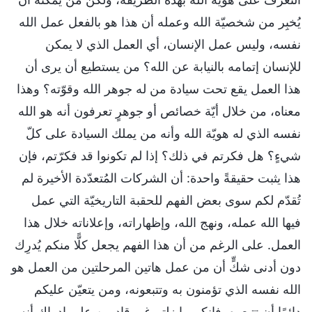
يُخبِر من شخصيّة الله وعمله أن هذا هو بالفعل عمل الله
نفسه، وليس عمل الإنسان، أي العمل الذي لا يمكن
للإنسان إتمامه بالنيابة عن الله؟ من يستطيع أن يرى أن
هذا العمل يقع تحت سيادة من له جوهر الله وقوّته؟ وهذا
معناه، من خلال أيّة خصائص أو جوهرٍ تعرفون أنه هو الله
نفسه الذي له هويّة الله وأنه من يملك السيادة على كلّ
شيءٍ؟ هل فكرتم في ذلك؟ إذا لم تكونوا قد فكرّتم، فإن
هذا يثبت حقيقةً واحدة: أن الشركات المُتعدّدة الأخيرة لم
تُقدّم لكم سوى بعض الفهم للحقبة التاريخيّة التي عمل
فيها الله عمله، ونهج الله، وإظهاراته، وإعلاناته خلال هذا
العمل. على الرغم من أن هذا الفهم يجعل كلًّا منكم يُدرِك
دون أدنى شكٍّ أن من عمل هاتين المرحلتين من العمل هو
الله نفسه الذي تؤمنون به وتتبعونه، ومن يتعيّن عليكم
دائمًا أن تتبعوه، فإنكم ما زلتم غير قادرين على إدراك أنه