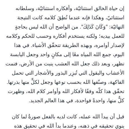
إن حياة الخالق استثنائيّة، وأفكاره استثنائيّة، وسلطانه
استثنائيّ، وهكذا فإنه عندما نُطِقَ كلامه كانت النتيجة
النهائيّة: "وَكَانَ كَذَلِكَ". من الواضح أن الله ليس بحاجةٍ
للعمل بيديه؛ ولكنه يستخدم أفكاره وحسب للحكم وكلامه
لإصدار أوامره، وبهذه الطريقة تتحقّق الأشياء. في هذا
اليوم، جمع الله المياه معًا إلى مكانٍ واحد وجعل اليابسة
تظهر، وبعد ذلك جعل الله العشب ينبت من الأرض، فنمت
الأعشاب والبقول التي تُبزِر البذور والأشجار التي تحمل
الفاكهة، وصنّفها الله بحسب نوعها وجعل لكلٍّ منها بذرتها.
تحقّق هذا كلّه وفقًا لأفكار الله وأوامر كلام الله، وظهرت
كلٌّ منها، واحدةً فواحدة، في هذا العالم الجديد.
قبل أن يبدأ الله عمله، كانت لديه بالفعل صورةٌ لما كان
ينوي تحقيقه في ذهنه، وعندما بدأ الله في تحقيق هذه