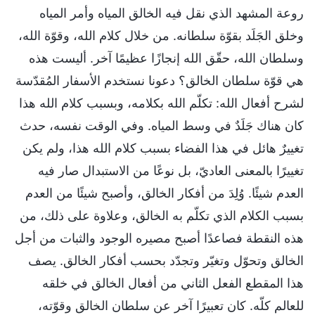
روعة المشهد الذي نقل فيه الخالق المياه وأمر المياه
وخلق الجَلَد بقوّة سلطانه. من خلال كلام الله، وقوّة الله،
وسلطان الله، حقّق الله إنجازًا عظيمًا آخر. أليست هذه
هي قوّة سلطان الخالق؟ دعونا نستخدم الأسفار المُقدّسة
لشرح أفعال الله: تكلّم الله بكلامه، وبسبب كلام الله هذا
كان هناك جَلَدٌ في وسط المياه. وفي الوقت نفسه، حدث
تغييرٌ هائل في هذا الفضاء بسبب كلام الله هذا، ولم يكن
تغييرًا بالمعنى العاديّ، بل نوعًا من الاستبدال صار فيه
العدم شيئًا. وُلِدَ من أفكار الخالق، وأصبح شيئًا من العدم
بسبب الكلام الذي تكلّم به الخالق، وعلاوة على ذلك، من
هذه النقطة فصاعدًا أصبح مصيره الوجود والثبات من أجل
الخالق وتحوّل وتغيّر وتجدّد بحسب أفكار الخالق. يصف
هذا المقطع الفعل الثاني من أفعال الخالق في خلقه
للعالم كلّه. كان تعبيرًا آخر عن سلطان الخالق وقوّته،