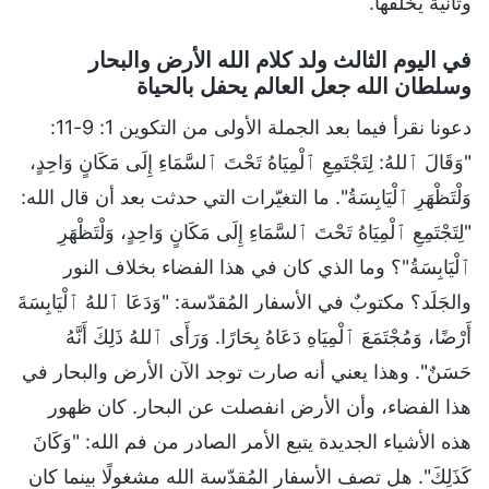
وثانية يخلقها.
في اليوم الثالث ولد كلام الله الأرض والبحار
وسلطان الله جعل العالم يحفل بالحياة
دعونا نقرأ فيما بعد الجملة الأولى من التكوين 1: 9-11:
"وَقَالَ ٱللهُ: لِتَجْتَمِعِ ٱلْمِيَاهُ تَحْتَ ٱلسَّمَاءِ إِلَى مَكَانٍ وَاحِدٍ،
وَلْتَظْهَرِ ٱلْيَابِسَةُ". ما التغيّرات التي حدثت بعد أن قال الله:
"لِتَجْتَمِعِ ٱلْمِيَاهُ تَحْتَ ٱلسَّمَاءِ إِلَى مَكَانٍ وَاحِدٍ، وَلْتَظْهَرِ
ٱلْيَابِسَةُ"؟ وما الذي كان في هذا الفضاء بخلاف النور
والجَلَد؟ مكتوبٌ في الأسفار المُقدّسة: "وَدَعَا ٱللهُ ٱلْيَابِسَةَ
أَرْضًا، وَمُجْتَمَعَ ٱلْمِيَاهِ دَعَاهُ بِحَارًا. وَرَأَى ٱللهُ ذَلِكَ أَنَّهُ
حَسَنٌ". وهذا يعني أنه صارت توجد الآن الأرض والبحار في
هذا الفضاء، وأن الأرض انفصلت عن البحار. كان ظهور
هذه الأشياء الجديدة يتبع الأمر الصادر من فم الله: "وَكَانَ
كَذَلِكَ". هل تصف الأسفار المُقدّسة الله مشغولًا بينما كان