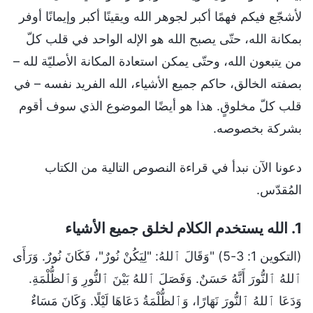
لأشجّع فيكم فهمًا أكبر لجوهر الله ويقينًا أكبر وإيمانًا أوفر
بمكانة الله، حتّى يصبح الله هو الإله الواحد في قلب كلّ
من يتبعون الله، وحتّى يمكن استعادة المكانة الأصليّة لله –
بصفته الخالق، حاكم جميع الأشياء، الله الفريد نفسه – في
قلب كلّ مخلوقٍ. هذا هو أيضًا الموضوع الذي سوف أقوم
بشركة بخصوصه.
دعونا الآن نبدأ في قراءة النصوص التالية من الكتاب
المُقدّس.
1. الله يستخدم الكلام لخلق جميع الأشياء
(التكوين 1: 3-5) "وَقَالَ ٱللهُ: "لِيَكُنْ نُورٌ"، فَكَانَ نُورٌ. وَرَأَى
ٱللهُ ٱلنُّورَ أَنَّهُ حَسَنٌ. وَفَصَلَ ٱللهُ بَيْنَ ٱلنُّورِ وَٱلظُّلْمَةِ.
وَدَعَا ٱللهُ ٱلنُّورَ نَهَارًا، وَٱلظُّلْمَةُ دَعَاهَا لَيْلًا. وَكَانَ مَسَاءٌ