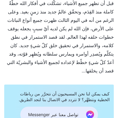
قبل أن تظهر جميع الأشياء، تشكّلت في أفكار الله خطّةٌ
كاملة منذ القِدَم، وتحقّق عالمٌ جديد منذ زمنٍ بعيد. وعلى
الرغم من أنه في اليوم الثالث ظهرت جميع أنواع النباتات
على الأرض، فإن الله لم يكن لديه أيّ سببٍ يجعله يوقف
خطوات خلقه لهذا العالم. لقد قصد الاستمرار في نطق
كلامه، والاستمرار في تحقيق خلق كلّ شيءٍ جديد. كان
يتكلّم ويُصدِر أوامره ويمارس سلطانه ويُظهِر قوّته، وقد
أعدّ كلّ شيءٍ خطّط لإعداده لجميع الأشياء والبشريّة التي
قصد أن يخلقها...
كيف يمكن لنا نحن المسيحيون أن نتحرَّر من رباطات
الخطية ونتطهَّر؟ لا تتردد في الاتصال بنا لتجد الطريق.
تواصل معنا عبر Messenger