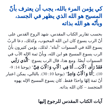
كي يؤمن المرء بالله، يجب أن يعترف بأنّ
المسيح هو الله الذي يظهر في الجسد،
وبأنّه هو الله بذاته
بحسب تقارير الكتاب المقدس، شهد الروح القدس على
أنّ الرب يسوع كان ابن الله المحبوب، وكذلك، دعا الربُ
يسوع اللهَ في السموات "أبتاه". لذلك، يؤمن كثيرون بأنّ
الرب يسوع المسيح هو ابن الله، وبأنّ ثمة الإله الآب في
اَلَّذي رَآنِي
السموات أيضًا. ومع هذا، قال الرب يسوع: "
فَقَدْ رَأَى ٱلْآبَ... أَنَا فِي ٱلْآبِ وَٱلْآبَ فِيَّ
"
(يوحنا 14: 9-
ِأَنَا وَٱلْآبُ وَاحِدٌ
10)
. "
ِ"
(يوحنا 10: 30)
. بالتالي، يمكن اعتبار
أنّ ثمة إلهًا واحدًا فقط. كان يسوع المسيح الإله يهوه
المتجسد – كان الله بذاته.
آيات الكتاب المقدس للرجوع إليها