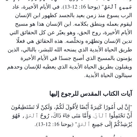
جَمِيعِ ٱلْحَقِّ
ارتداه روح الله. هذا الجسد لا يُشبه أي إنسان من جسدٍ.
"
(يوحنا 16: 12-13)
. في الأيام الأخيرة، عاد
الرب يسوع منذ زمن بعيد بالجسد كظهور ابن الإنسان
هذا الاختلاف هو بسبب أن المسيح ليس من لحمٍ ودمٍ؛ بل
ليقوم بعمله وينطق بكلامه. ابن الإنسان هذا هو مسيح
إنه تَجسُّد الروح. له طبيعة بشرية عادية ولاهوت كامل.
الأيام الأخيرة، روح الحق، وهو يعبّر عن كل الحقائق التي
لاهوته لا يمتلكه أي إنسان. تحتفظ طبيعته البشرية بكل
تدين الإنسان وتطهّره وتخلّصه. هذه الحقائق هي فعلًا
أنشطته الطبيعية في الجسد، في الوقت الذي يضطلع فيه
طريق الحياة الأبدية الذي يمنحه الله للبشر، بالتالي، الذين
لاهوته بعمل الله نفسه. وسواء أكانت طبيعته البشرية أم
يؤمنون بالمسيح الذي أصبح جسدًا في الأيام الأخيرة
لاهوته، فكلاهما يخضعان لإرادة الآب السماوي. إن جوهر
ويقبلون بطريق الحياة الأبدية الذي يعطيه للإنسان وحدهم
المسيح هو الروح، أي اللاهوت. لذلك، فإن جوهره من
سينالون الحياة الأبدية.
جوهر الله نفسه، ولن يعطِّل هذا الجوهر عمله، ولا يمكنه
آيات الكتاب المقدس للرجوع إليها
أن يفعل ما يدمّر عمله، كما أنه لن ينطق بأي كلمات
تتعارض مع مشيئته الخاصة. لهذا، لن يفعل الله المُتجسِّد
"إِنَّ لِي أُمُورًا كَثِيرَةً أَيْضًا لِأَقُولَ لَكُمْ، وَلَكِنْ لَا تَسْتَطِيعُونَ
أبدًا أي عمل يعطّل تدبيره. هذا ما يجب أن يفهمه كل
أَنْ تَحْتَمِلُوا ٱلْآنَ. وَأَمَّا مَتَى جَاءَ ذَاكَ، رُوحُ ٱلْحَقِّ، فَهُوَ
الناس. إن جوهر عمل الروح القدس هو خلاص الإنسان،
يُرْشِدُكُمْ إِلَى جَمِيعِ ٱلْحَقِّ"
(يوحنا 16: 12-13)
.
وهذا لأجل تنفيذ تدبير الله. وبالمثل، فإن عمل المسيح هو