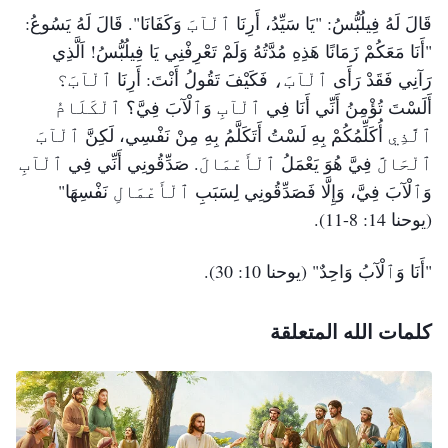
قَالَ لَهُ فِيلُبُّسُ: "يَا سَيِّدُ، أَرِنَا ٱلْآبَ وَكَفَانَا". قَالَ لَهُ يَسُوعُ:
"أَنَا مَعَكُمْ زَمَانًا هَذِهِ مُدَّتُهُ وَلَمْ تَعْرِفْنِي يَا فِيلُبُّسُ! اَلَّذِي
رَآنِي فَقَدْ رَأَى ٱلْآبَ، فَكَيْفَ تَقُولُ أَنْتَ: أَرِنَا ٱلْآبَ؟
أَلَسْتَ تُؤْمِنُ أَنِّي أَنَا فِي ٱلْآبِ وَٱلْآبَ فِيَّ؟ ٱلْكَلَامُ
ٱلَّذِي أُكَلِّمُكُمْ بِهِ لَسْتُ أَتَكَلَّمُ بِهِ مِنْ نَفْسِي، لَكِنَّ ٱلْآبَ
ٱلْحَالَّ فِيَّ هُوَ يَعْمَلُ ٱلْأَعْمَالَ. صَدِّقُونِي أَنِّي فِي ٱلْآبِ
وَٱلْآبَ فِيَّ، وَإِلَّا فَصَدِّقُونِي لِسَبَبِ ٱلْأَعْمَالِ نَفْسِهَا"
(يوحنا 14: 8-11)
.
"أَنَا وَٱلْآبُ وَاحِدٌ"
(يوحنا 10: 30)
.
كلمات الله المتعلقة