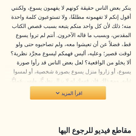
ينكر بعض الناس حقيقة كونهم لا يفهمون يسوع، ولكنني
أقول إنكم لا تفهمونه مطلقًا، ولا تستوعبون كلمة واحدة
منه؛ ذلك لأن كل واحد منكم يتبعه بسبب قصص الكتاب
المقدس، وبسبب ما قاله الآخرون. أنتم لم تروا يسوع
قط، فضلاً عن أن تعيشوا معه، ولم تصاحبوه حتى ولو
لوقت قصير؛ وعليه، أليس فهمكم ليسوع مجرَّد نظرية؟
ألا يخلو من الواقعية؟ لعل بعض الناس قد رأوا صورة
يسوع، أو زاروا منزل يسوع بصورة شخصية، أو لمسوا
ثيابه. ومع ذلك فإن فهمك له لا يزال نظريًّا، وليس عمليًّا،
حتى لو ذقت شخصيًّا الطعام الذي كان يأكله يسوع. أيًّا
اقرأ المزيد
كانت الحالة، فأنت لم ترَ يسوع، ولم تكن بصحبته أبدًا في
صورته الجسدية، ولذلك فإن فهمك ليسوع سيظل دائمًا
نظرية خاوية تخلو من الواقعية. قد تكون كلماتي غير ذات
أهمية كبيرة لك، ولكنني أوجّه إليك هذا السؤال: على
مقاطع فيديو للرجوع اليها
الرغم من أنك قد تكون قرأت العديد من مؤلفات أكثر