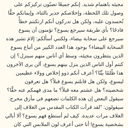
مجيئه باهتمام شديد. إنكم جميعًا تصبّون تركيزكم على
وصول تلك اللحظة، وإخلاصكم جدير بالثناء، وإيمانكم حقًّا
تُحسدون عليه، ولكن هل تدركون أنكم ارتكبتم خطأً
فادحًا؟ بأي طريقة سيرجع يسوع؟ تؤمنون أن يسوع
سيرجع على سحابة بيضاء، ولكنني أسألكم: إلامَ تشير هذه
السحابة البيضاء؟ بوجود هذا العدد الكبير من أتباع يسوع
الذين ينتظرون مجيئه، وسط أي أناس منهم سينزل؟ إن
كنتم أول الناس الذين ينزل بينهم يسوع، ألن يرى الآخرون
هذا ظُلمًا بيِّنًا؟ أعرف أنكم ذوو إخلاص وولاء عظيمين
ليسوع، ولكن هل قابلتم يسوع قبلاً؟ هل تعرفون
شخصيته؟ هل عشتم معه قبلاً؟ ما مدى فهمكم عنه حقًّا؟
سيقول البعض إن هذه الكلمات تضعهم في مأزق محرج.
سيقولون: "لقد قرأت الكتاب المقدس من الغلاف إلى
الغلاف مرات عديدة. كيف لم أستطع فهم يسوع؟ ألا أبالي
بشخصية يسوع! أنا حتى أعرف لون الملابس التي كان